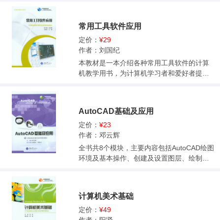
介绍 101第11章 Dope Sheet 11511.1Dope
rd多页图文混排 054 【实例十四】Word窗体
关计算机使用和维护的相关知识；第3章介绍
Sheet简介 11511.2Dope Sheet的常用功能 1
059 【实例十五】Word样式 064 【实例十
办公室常用的硬件设备；第4章介绍办公室中
17第12章 动画基础——球体运动的重量感
常用工具软件应用
六】Word目录 068 【实例十七】初识Excel
常见的网络应用；第5章介绍Word 2007的高
12512.1Maya Preferences关于动画的设置 1
2013 073 【实例十八】Excel基本操作 077
级应用；第6章介绍Excel 2007的高级应用；
定价：
¥29
2512.2运用曲线控制小球运动 12612.3不同
【实例十九】Excel记录单 079 【实例二十】
第7章介绍现代办公中常用的几个软件，包括
作者：刘国纪
质感的小球分析 13012.4示例制作说明 131
Excel美化表格 081 【实例二十一】Excel基
PowerPoint 2007、Project 2007、Adobe R
本教材是一本介绍各种常用工具软件的计算
第13章 粒子系统 13413.1粒子基础 13413.
本计算 085 【实例二十二】条件函数 088
eader等。
机教学用书，为计算机学习者和爱好者提供
2动力场 15713.3粒子碰撞 16213.4粒子目标
【实例二十三】图表 092 【实例二十四】排
较全面的工具软件应用资料和使用技巧，全
16613.5粒子替换 16813.6粒子缓存 173第14
序、筛选与分类汇总 095 【实例二十五】数
书共分7个模块，重点介绍常用的压缩解压、
章 流体简介 17614.1流体概述 17614.2流
据有效性 099 【实例二十六】数据透视表 10
音视频播放、音视频制作、图像浏览、光盘
体的创建 178
2 【实例二十七】Excel拆分合并单元格 105
AutoCAD基础及应用
刻录、虚拟光驱、系统优化等工具软件的使
【实例二十八】现有数据的整理与规范 108
用。 本书覆盖面广，知识量大，对工具软件
定价：
¥23
【实例二十九】基础PowerPoint制作与放映
的讲解仅选择常用的功能，对中职计算机专
作者：邓云辉
111 【实例三十】PowerPoint动画应用与页
业常用工具软件的教学起着抛砖引玉的作
全书共8个模块，主要内容包括AutoCAD绘图
面的切换 116 【实例三十一】PowerPoint中
用。
环境及基本操作、创建及设置图层、绘制二
超链接的应用 122 【实例三十二】PowerPoi
维基本对象、编辑图形、书写文字及标注尺
nt中声音视频的融入 129 【实例三十三】Po
寸、绘制典型零件图及装配图的方法和技
werPoint母版 136 【实例三十四】PowerPoi
巧、绘制轴测图、创建三维实体模型、图形
nt触发器 139 【实例三十五】综合之邮件合
计算机美术基础
输出、AutoCAD证书考试练习题等。 本书是
并 141 【实例三十六】综合之Word中的Exc
中等职业学校数控、模具、机械、电子、工
定价：
¥49
el 145 【实例三十七】综合之Word中的PPT