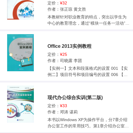
的思路和流程 0193.1道具制作的思路和流程
定价：
¥32
0193.2道具制作的要点 0233.3道具制作的技
作者：张正琼 黄文胜
巧 028第4章 角色制作的思路和流程 0334.
本教材针对职业教育的特点，突出以学生为
1角色制作概述 0334.2角色制作的要点 042
中心的教育理念，通过“模块一任务一活动”的
第5章 灯光照明基础及三点照明概念 0465.
模式，注重培养学生的创新能力、实践能力
1灯光在画面中的作用 0465.2灯光的制作流
和自学能力。本书共分为6部分，每部分由若
程 0495.3灯光的基础认识 0515.4如何创建灯
干个模块组成，主要内容包括：c语言基础、
Office 2013实例教程
光及灯光的基础属性 0535.5照明实验 0555.6
程序流程控制、构造数据对象、实现模块化
三点光源照明 056第6章 灯光属性与灯光特
程序、文件操作、程序设计实践。本书侧重
定价：
¥25
效 0636.1灯光属性详解 0636.2灯光特效 075
于上机调试能力的培养，并通过上机调试结
作者：司晓露 李团
6.3场景中的默认灯光 0836.4灯光与物体的链
果来掌握相关知识。全书各模块后配有课后
【实例一】文本和段落格式的设置 001 【实
接 084第7章 设置的概要介绍 0867.1设置
评估的内容，让学生对所学内容能自己评
例二】项目符号和项目编号的设置 006 【实
概论 0867.2设置的工作流程 0887.3设置的相
估。本书适合于中等职业学校计算机专业以
例三】边框和底纹的设置 009 【实例四】图
关知识 0887.4设置的要点 089第8章 动画
及相关专业使用，也可作为计算机爱好者的
片、艺术字与自选图形的插入 013 【实例
概述 0928.1动画简史 0928.2动画的定义 093
参考书。
五】页面和页面背景的设置 018 【实例六】
8.3动画师 0938.4传统动画与3D动画的区别
现代办公综合实训(第二版)
表格的创建与编辑 024 【实例七】表格数据
0938.5动画师的工作内容 0948.6动画环节在
简单计算 030 【实例八】SmartArt组织结构
定价：
¥33
影视制作中的作用 094第9章 动画七大key
034 【实例九】数学试卷的制作 038 【实例
作者：邓涛 谌莉
帧方法 0959.1关键帧的概念 0959.2关键帧设
十】图文混排之名片的制作 042 【实例十
本书以Windows XP为操作平台，分7章介绍
置详解 096第10章 Graph Editor 10010.1
一】图文混排之复杂排版 046 【实例十二】
办公室工作的常用技巧。第1章介绍办公室中
Graph Editor简介 10010.2工作中常用功能
图文混排之对折页排版 049 【实例十三】Wo
的常用礼仪、人际关系等技巧；第2章介绍有