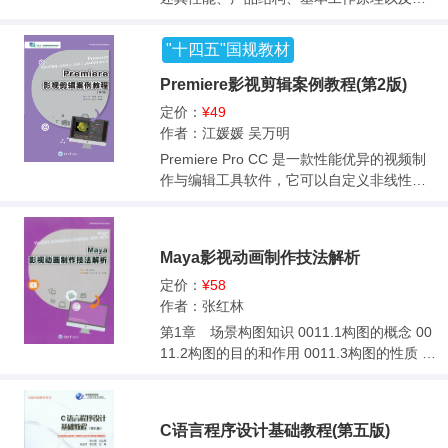
品的选用、安装、使用及维护。内容包括打
印机、扫描仪、传真机、静电复印机、光盘
"十四五"国规教材
刻录机、数码照相机、投影机、碎纸机、装
订机等的使用与维护。本书突出以实际操作
Premiere影视剪辑案例教程(第2版)
为主，在编写过程中，尽量做到简洁明了，
定价：
¥49
通俗易懂，步骤清晰，便于边学习边操作。
作者：江媛媛 吴万明
本书可作为中等职业学校计算机等相关专业
Premiere Pro CC 是一款性能优异的视频制
教材，也可供培训班和办公人员使用。由于
作与编辑工具软件，它可以自定义非线性的
办公设备涉及面较广，学校可根据不同的需
编辑器，也可以精准地编辑视频。本书以Pre
求取舍，以便因求施教，因需所学。
miere Pro CC 中文版为平台，以实例教学为
主线，详细介绍了用该软件进行数字视频剪
Maya影视动画制作技法解析
辑的流程及方法。全书分为7 个模块：初识Pr
emiere Pro CC、管理与编辑素材、影视创作
定价：
¥58
基础知识、字幕的处理与应用、动画特效的
作者：张红林
制作、视频特效的处理与应用、音乐编辑合
第1章 场景构图知识 0011.1构图的概念 00
成。 本书可作为职业院校数字媒体专业影视
11.2构图的目的和作用 0011.3构图的性质 00
方向的专业教材，同时也可作为Premiere Pr
21.4构图原则 0021.5构图技巧 002第2章
o CC爱好者的参考书。
场景制作的思路和流程 0092.1场景的作用 00
92.2场景制作的前期工作 0092.3 场景的制
C语言程序设计基础教程(第五版)
作 0142.4场景的完成 016第3章 道具制作