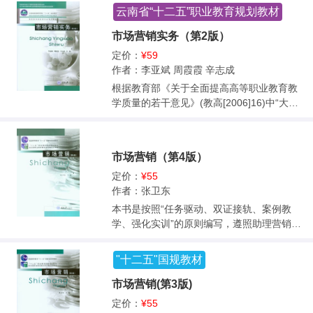
本科、专科以及中专经济类、管理类专业的
外汇管制、国际货币体系、外汇业务和货币
与外汇打交道的个人或对金融理财感兴趣的
云南省“十二五”职业教育规划教材
学生作为教材使用，还可作为培训教材使
折算、外汇衍生交易、外汇风险管理、国际
读者的参考书。
用。
金融市场、对外贸易短期信贷、对外贸易中
市场营销实务（第2版）
长期信贷、国际金融机构贷款。此外，为了
定价：
¥59
方便教学，各章均设有学习目标、案例导
作者：李亚斌 周霞霞 辛志成
入、资料链接、课堂练习、课后习题与技能
根据教育部《关于全面提高高等职业教育教
训练等板块，以帮助学生加深对内容的理
学质量的若干意见》(教高[2006]16)中“大力
解、消化和吸收。<br> 本书得到了中国银行
推行工学结合，突出实践能力培养，改革人
专家的指导，由从事职业教育教学一线的教
才培养模式”的精神，以及《国家职业教育改
师共同编写完成，理论和实践紧密结合，突
革实施方案》明确指出的“建立健全学校设
出职业能力培养，内容广泛，实用性强，资
市场营销（第4版）
置、师资队伍、教学教材、信息化建设、安
料新颖，涵盖了近几年发生的人民币加入SD
全设施等办学标准，引领职业教育服务发
定价：
¥55
Rs、英国脱欧、中国牵头成立亚投行、党的
展、促进就业创业”，该教材的修订在保留原
作者：张卫东
十九大关于资本项目的开放、新冠肺炎疫情
教材“以增强职业院校学生实际应用能力为宗
本书是按照“任务驱动、双证接轨、案例教
下国际金融机构的作用、《2020年人民币国
旨”的基础上，打破“以知识传授为主要特
学、强化实训”的原则编写，遵照助理营销师
际化报告》等热点问题。<br> 本书不仅可以
征”的传统教材模式，以“职业岗位能力要求的
（三级）考试大纲，系统地介绍了现代市场
作为高职高专财经类专业教材使用，而且可
工作任务组织教材内容”，即以“企业真实的市
营销管理、现代市场营销观念与理论、市场
以作为金融领域从事国际业务人士、外贸企
"十二五"国规教材
场营销管理活动流程为主线精心提炼、整合
营销环境分析、营销调研与预测、购买者市
业管理人员和业务人员的培训用书。<br>
和序化教材内容”，重新构建了“走进市场营销
场分析、市场营销战略规划、产品策略、价
市场营销(第3版)
一学会市场分析一营销战略选择一完成市场
格策略、渠道策略、促销策略（公关策略、
定价：
¥55
营销组合策略一能力提升”5大模块10个项目3
广告策略、人员推销策略、销售促进策