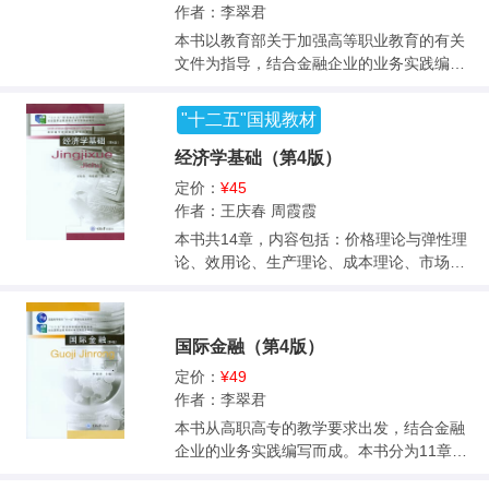
作者：李翠君
本书以教育部关于加强高等职业教育的有关
文件为指导，结合金融企业的业务实践编写
而成。全书分为11章，内容包括货币报价、
国际货币体系、国际收支平衡表、外汇管
"十二五"国规教材
制、外汇交易的运行系统、外汇业务、外汇
衍生业务、汇率的预测与风险管理、银行提
经济学基础（第4版）
供的融资业务、政府提供的融资业务、国际
定价：
¥45
金融机构提供的融资业务。此外，为了方便
作者：王庆春 周霞霞
教学，还设有学习目标、引例、知识链接、
本书共14章，内容包括：价格理论与弹性理
技能训练、案例分析、实训项目等板块，以
论、效用论、生产理论、成本理论、市场理
帮助学生加深对内容的理解、消化和吸收。
论、分配理论、市场失灵与微观经济政策、
本书主编和副主编都是国际金融精品课的负
国民收入的核算、简单国民收入决定模型、
责人，其他编写人员都是来自教学一线的专
国民收入决定的IS—LM模型、失业与通货膨
业教师。本书采取以案说理的写作方法，在
国际金融（第4版）
胀、宏观经济政策、经济周期理论与经济增
理念、体系、体例、内容和政策等方面突
长理论等。每章配有学习目标、案例导入、
定价：
¥49
出“新”和“实”。本书可作为金融、理财和国际
关键词、案例回顾、知识要点、相关理论荟
作者：李翠君
贸易、国际商务、财务管理、企业管理等非
萃、知识运用及习题，具有较强的可读性、
本书从高职高专的教学要求出发，结合金融
金融专业的高等职业教育的教材，也可作为
针对性和实用性。 本书是针对高职高专经济
企业的业务实践编写而成。本书分为11章，
金融领域从事国际业务的人士、外贸企业的
管理类专业的基础理论教材，也适用于其他
内容包括：外汇和汇率、国际收支平衡表、
管理人员和业务人员培训用书，还可以作为