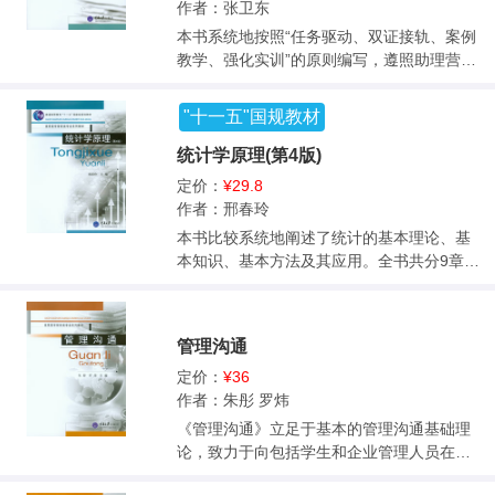
作者：张卫东
4个具体工作任务的市场营销理实一体教材内
略）、市场营销策划与组织控制等内容。书
本书系统地按照“任务驱动、双证接轨、案例
容体系。 本书适合作为职业院校市场营销专
中编排了近百个经典的营销案例，在每一章
教学、强化实训”的原则编写，遵照助理营销
业核心课程教材，又可作为其他财经商贸类
后精心设计了大量的职业知识测试、职业技
师（三级）考试大纲，系统地介绍了现代市
专业学习市场营销的教材，还可以作为职业
能训练题，较好地适应了高等职业教育的教
场营销管理、现代市场营销观念与理论、市
培训和企业经营管理人员、政府有关丁作人
学要求。<br>本书既可以作为高职高专工商
"十一五"国规教材
场营销环境分析、营销调研与预测、购买者
员的学习参考书。
管理、广告策划、营销策划、市场营销、公
市场分析、市场营销战略规划、产品策略、
统计学原理(第4版)
共关系、商务管理等专业的教学用书，也可
价格策略、渠道策略、促销策略（公关策
供成人教育及市场营销工作人员参考使用。<
定价：
¥29.8
略、广告策略、人员推销策略、销售促进策
br>
作者：邢春玲
略）、市场营销策划与组织控制等内容。书
本书比较系统地阐述了统计的基本理论、基
中编排了近200个经典的营销案例，每一章后
本知识、基本方法及其应用。全书共分9章，
精心设计了大量的职业知识测试、职业技能
主要内容包括：概论、统计调查、统计整
训练题，较好地适应了高等职业教育的教学
理、综合指标、时间序列、统计指数、抽样
要求。 本书既可以作为高职高专工商管理、
推断、相关分析、统计分析。 本书参考了国
广告策划、营销策划、市场营销、公共关
管理沟通
内外有关教材，吸收了统计教学的先进经验
系、商务管理等专业的教学用书，也可供成
和教学成果，充分考虑了高职高专教学特点
定价：
¥36
人教育及市场营销工作人员参考使用。
和要求，本着“理论够用为度，强调实践性和
作者：朱彤 罗炜
应用性”，注重基本知识、基本技能的阐述，
《管理沟通》立足于基本的管理沟通基础理
突出应用型人才培养的特点，具有一定的系
论，致力于向包括学生和企业管理人员在内
统性、理论性、实用性。在编写上力求重点
的各类对象提供在不断变化的企业管理环境
突出，简明扼要。 本书适用于高等职业院