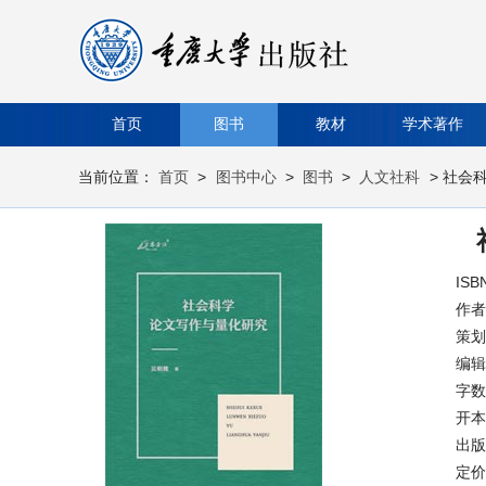
首页
图书
教材
学术著作
当前位置：
首页
>
图书中心
>
图书
>
人文社科
> 社会
ISB
作者
策划
编辑
字数
开本
出版时
定价