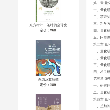
第一章 量
一、量化
二、获取
三、科学
东方树叶：茶叶的全球史
定价：
¥68
四、量化
五、问卷
第二章 量
一、量化
二、量化
三、量化
四、相关
第三章 研
自恋及其缺憾
定价：
¥89
一、研究
二、量化
第四章 量
一、总加