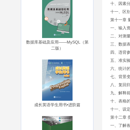
十、因素
十一、区别分
第十一章 
一、输入
二、对测量
数据库基础及应用——MySQL（第
三、数据
二版）
四、违背
五、准实
六、统计
七、背景
八、复回
九、解释
十、表格
成长英语学生用书•进阶篇
十一、设定
第十二章 
一、了解