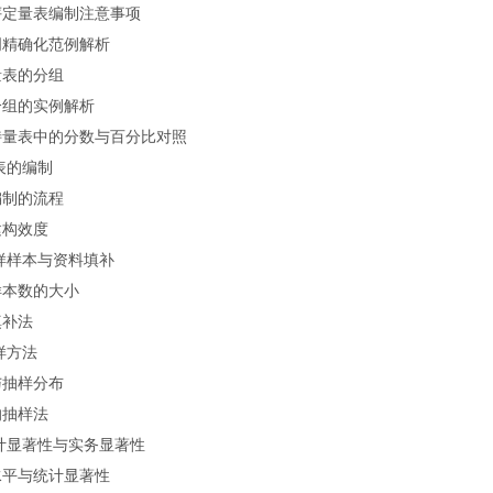
评定量表编制注意事项
词精确化范例解析
量表的分组
分组的实例解析
特量表中的分数与百分比对照
表的编制
编制的流程
建构效度
样样本与资料填补
样本数的大小
填补法
样方法
与抽样分布
的抽样法
计显著性与实务显著性
水平与统计显著性