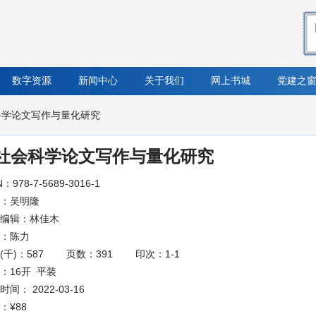
数字资源
新闻中心
关于我们
网上书城
党建之
科学论文写作与量化研究
社会科学论文写作与量化研究
N：978-7-5689-3016-1
：吴明隆
编辑：林佳木
：陈力
(千)：587
页数：391
印次：1-1
：16开 平装
间： 2022-03-16
：
¥88