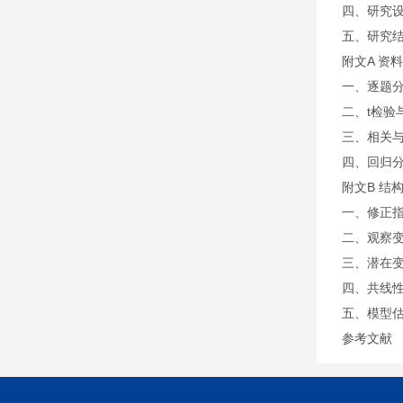
四、研究
五、研究
附文A 资
一、逐题
二、t检验
三、相关
四、回归分
附文B 结
一、修正
二、观察
三、潜在
四、共线
五、模型
参考文献