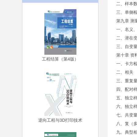
二、样本
三、单侧
第九章 测
一、名义
二、潜在
三、自变
第十章 资
工程结算（第4版）
一、卡方
二、相关
三、重复量
四、配对
五、独立样
六、独立
七、共变
逆向工程与3D打印技术
八、复（
九、典型