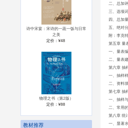
二、总加
三、选项
四、总加
五、绝对
诗中宋宴：宋诗的一蔬一饭与日常
之美
附：李克
定价：
¥48
第五章 量
一、量表
二、量表
第六章 抽
一、抽样
二、资料
第七章 抽
物理之书（第2版）
一、抽样
定价：
¥88
二、常用
第八章 统
一、显著
教材推荐