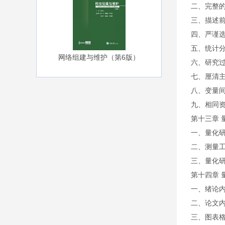
二、完整
三、描述
四、严谨
五、统计
网络组建与维护（第6版）
六、研究
七、厘清
八、变量
九、相同
第十三章 
一、量化
二、测量
三、量化
第十四章 
一、绪论
二、论文
三、图表