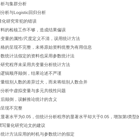
分析与集群分析
析与Logistic回归分析
量化研究常犯的错误
资料的检核工作不够，造成结果偏误
变量的属性/尺度定义不清，误用统计方法
表格的呈现不完整，未将原始资料统整为有用信息
参数统计法假定的资料也采用参数统计法
验研究程序未采用共变量分析统计方法
的逻辑顺序颠倒，结果论述不严谨
变量组别人数的差异过大，而未将组别人数合并
归分析中虚拟变量与多元共线性问题
前后颠倒，误解推论统计的含义
的呈现不完整
显著水平为0.05，但统计分析程序的显著水平却大于0.05，增加第I类型
撰写量化研究论文的建议
各统计方法应用的时机与参数统计的假定