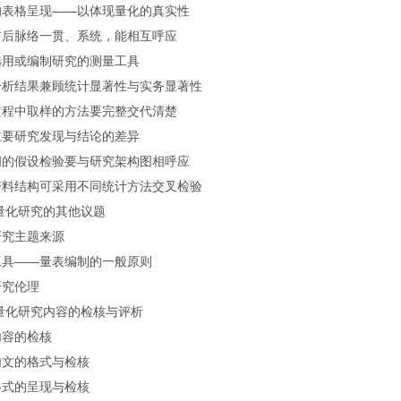
的表格呈现——以体现量化的真实性
前后脉络一贯、系统，能相互呼应
选用或编制研究的测量工具
分析结果兼顾统计显著性与实务显著性
过程中取样的方法要完整交代清楚
主要研究发现与结论的差异
间的假设检验要与研究架构图相呼应
资料结构可采用不同统计方法交叉检验
量化研究的其他议题
研究主题来源
工具——量表编制的一般原则
研究伦理
量化研究内容的检核与评析
内容的检核
内文的格式与检核
格式的呈现与检核