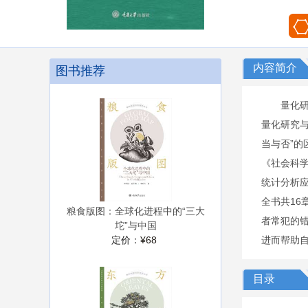
内容简介
图书推荐
量化
量化研究与
当与否”的
《社会科
统计分析
全书共1
粮食版图：全球化进程中的“三大
者常犯的
坨”与中国
定价：
¥68
进而帮助
目录