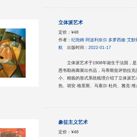
饰艺术运动作为新艺术运动的继承者，在
立体派艺术
定价：
¥48
作者：
纪尧姆·阿波利奈尔 多萝西娅·艾默
航
出版时间：
2022-01-17
立体派艺术于1908年诞生于法国，
恩韦勒画廊展出作品，马蒂斯批评勃拉克
小、精炼的形式系统梳理介绍了立体派艺术
热、胡安·格里斯、马塞尔·杜尚、雅克·
尔贝·格莱兹、罗贝尔·德劳内、索尼娅·
加索和布拉克及他们的代表作。本书是一
象征主义艺术
定价：
¥48