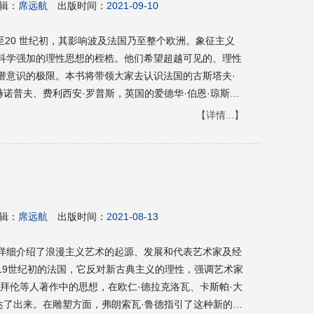
辑：
席远航
出版时间：
2021-09-10
代至20 世纪初，其影响波及法国乃至整个欧洲。象征主义
科学强加的理性思想的桎梏。他们希望超越可见的、理性
潜意识的极限。本书将带领大家去认识法国的古斯塔夫·
赫诺普夫、费利西安·罗普斯，英国的爱德华·伯恩·琼斯、
托洛普等，那些在象征主义运动中最具代表性的艺术家和其
【详情...】
征主义艺术。想了解更多艺术风格流派，欢迎关注“简明
辑：
席远航
出版时间：
2021-08-13
详细介绍了浪漫主义艺术的起源、发展和代表艺术家及经
19世纪初的法国，它反对新古典主义的理性，强调艺术家
拜伦等人著作中的思想，在欧仁·德拉克洛瓦、卡斯帕·大
达了出来。在雕塑方面，弗朗索瓦·鲁德指引了这种新的艺