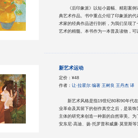
《后印象派》以短小篇幅、精彩案例
典艺术作品。书中重点介绍了印象派的代
术家的经典作品进行剖析，为我们呈现了
艺术的精髓。本书作为一本普及读物，可
于想要了解后印象派艺术风格的读者。
新艺术运动
定价：
¥48
作者：
让·拉霍尔 编著 王树良 王丹杰 译
新艺术风格是指19世纪80和90年
业革命及其留下的创作真空之后，是装饰
主体的研究来创造一种新的自然审美。为
安东尼·高迪、扬·托罗普和威廉·莫里斯
览会上获得成功后，新艺术运动作为一种