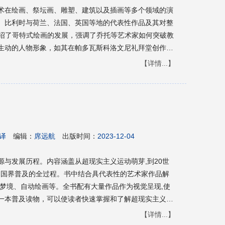
术在绘画、祭坛画、雕塑、建筑以及插画等多个领域的演
、比利时与荷兰、法国、英国等地的代表性作品及其对整
介绍了哥特式绘画的发展，强调了乔托等艺术家如何突破教
生动的人物形象，如其在帕多瓦斯科洛文尼礼拜堂创作的
利哥特式绘画的成熟。<br>接着探讨了比利时与荷兰地
【详情...】
的贡献，尤其是扬·凡·艾克在油画技术上的革新，他发明
得画面色彩明亮且持久不褪，这一创新极大地推动了15世
画的奠基人。<br>此外，《哥特式插画》章节详细阐述
专享的艺术形式，它融合了多种艺术元素，从玻璃彩窗、
不仅追求精致装饰与叙事功能，而且通过为文字配图展示
其以精巧线条与细腻色调闻名，而地中海周边地区形成了
 译
编辑：
席远航
出版时间：
2023-12-04
品表现出温暖的色彩和阿拉伯图案特征。<br>哥特式彩
堂建筑中的重要地位，相较于罗马式的单一人物表现，哥
源与发展历程。内容涵盖从超现实主义运动萌芽,到20世
出一种光影交织、寓意深远的视觉效果。<br>关于雕塑
越国界普及的全过程。书中结合具代表性的艺术家作品解
详尽解读，从法国、意大利等地的哥特式雕塑特点出发，
、梦境、自动绘画等。全书配有大量作品作为视觉呈现,使
的细节刻画相结合；而在建筑领域，描绘了包括法国莱昂
一本普及读物，可以使读者快速掌握和了解超现实主义艺
堂等在内的众多经典哥特式建筑案例，展现了该时期建筑
义艺术风格的读者。
【详情...】
的独特魅力。<br>总之，《哥特式艺术》一书通过深入