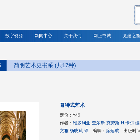
数字资源
新闻中心
关于我们
网上书城
党建之
书
简明艺术史书系 (共17种)
哥特式艺术
定价：
¥49
作者：
维多利亚·查尔斯 克劳斯·H.卡尔 
文雅 杨晓斌 译
编辑：
席远航
出版时