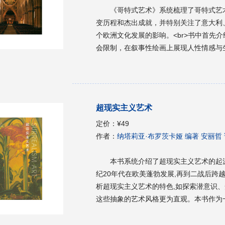
《哥特式艺术》系统梳理了哥特式艺
变历程和杰出成就，并特别关注了意大利
个欧洲文化发展的影响。<br>书中首先
会限制，在叙事性绘画上展现人性情感与
圣母与耶稣生活场景系列壁画，标志着意大
区的哥特式绘画，重点讲述了凡·艾克兄弟
了一种使用白漆与油混合的颜料配方，使
纪绘画艺术的进步，也使他们成为尼德兰绘
超现实主义艺术
了手抄本插画作为中世纪贵族及知识阶层
雕塑到纺织、釉瓷等工艺美术，插画师们
定价：
¥49
了当时社会习俗与思想观念。法国插画尤
作者：
纳塔莉亚·布罗茨卡娅 编著 安丽哲
独特的插画风格，如西班牙加泰罗尼亚的作
绘玻璃窗部分则揭示了这种艺术形式在教
本书系统介绍了超现实主义艺术的起
特式窗户运用复杂的构图和丰富色彩，构建
纪20年代在欧美蓬勃发展,再到二战后跨
与建筑方面，《哥特式艺术》同样给予了
析超现实主义艺术的特色,如探索潜意识
分析了它们如何将复杂的空间结构与精细
这些抽象的艺术风格更为直观。本书作为
大教堂、帕尔马德马略卡的圣玛利亚大教
术的精华，本书适用于想要了解超现实主
空间的扩展、结构技术的革新以及装饰风格