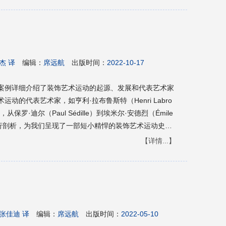
勾勒出了哥特式艺术从绘画到建筑各方面的辉煌历史，揭
刻影响了欧洲乃至世界艺术的发展进程。本书作为一本普
式艺术的精华，本书适用于想要了解哥特式艺术的读者。
杰 译
编辑：
席远航
出版时间：
2022-10-17
案例详细介绍了装饰艺术运动的起源、发展和代表艺术家
的代表艺术家，如亨利·拉布鲁斯特（Henri Labro
d），从保罗·迪尔（Paul Sédille）到埃米尔·安德烈（Émile
进行剖析，为我们呈现了一部短小精悍的装饰艺术运动史，
作为一本普及读物，可以使读者快速掌握和了解装饰艺术
【详情...】
术运动的读者。
张佳迪 译
编辑：
席远航
出版时间：
2022-05-10