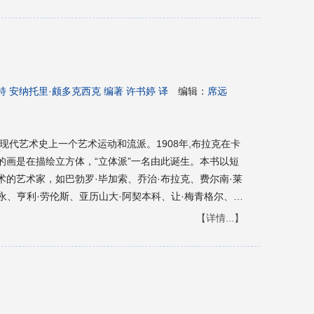
第二次世界大战之后出现。
特 安纳托里·颇多克西克 编著 许书婷 译
编辑：
席远
是现代艺术史上一个艺术运动和流派。1908年,布拉克在卡
的画是在描绘立方体，“立体派”一名由此诞生。本书以短
的艺术家，如巴勃罗·毕加索、乔治·布拉克、费尔南·莱
维永、亨利·劳伦斯、亚历山大·阿契本科、让·梅青格尔、阿
德劳内、亨利·勒福科尼耶，尤其重点介绍了代表艺术家毕
【详情...】
本可以迅速准确了解立体派艺术的经典读本。