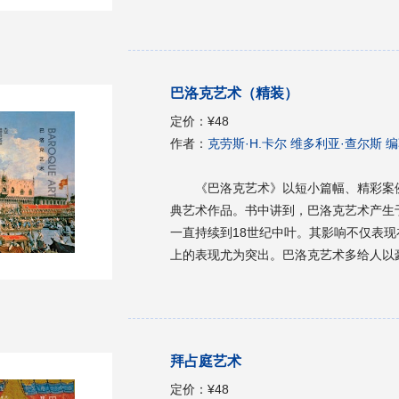
术自由的方向，他赋予作品一种前所未有
术的几个发展阶段，以及浪漫主义艺术的
派的经典读物。本书作为一本普及读物，
用于想要了解浪漫主义艺术风格的读者。
巴洛克艺术（精装）
定价：
¥48
作者：
克劳斯·H.卡尔 维多利亚·查尔斯 编
《巴洛克艺术》以短小篇幅、精彩案
典艺术作品。书中讲到，巴洛克艺术产生
一直持续到18世纪中叶。其影响不仅表
上的表现尤为突出。巴洛克艺术多给人以
的特点。巴洛克建筑并不像文艺复兴建筑
橄榄球和复杂的几何图形为基本形。巴洛
家鲁本斯为典型代表艺术家。巴洛克艺术
的系统梳理。本书作为一本普及读物，可
拜占庭艺术
想要了解巴洛克艺术风格的读者。
定价：
¥48