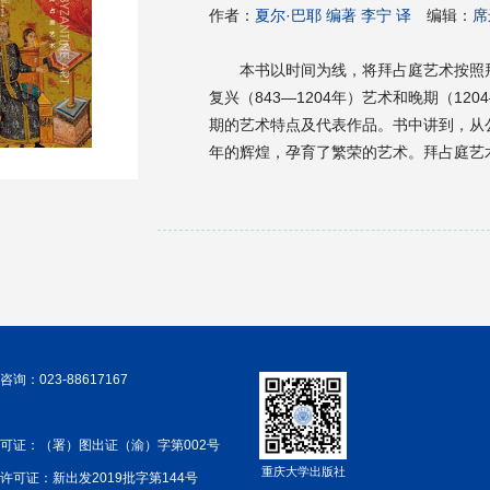
作者：
夏尔·巴耶 编著 李宁 译
编辑：
席
本书以时间为线，将拜占庭艺术按照拜
复兴（843—1204年）艺术和晚期（12
期的艺术特点及代表作品。书中讲到，从公
年的辉煌，孕育了繁荣的艺术。拜占庭艺
形成了以象征主义为特征的建筑和绘画传
大利、北非和近东都保留着这一丰富艺术
美。拜占庭文明所产生的辉煌的宫殿、教
产生强大的影响力，永恒不朽，生生不息
占庭艺术的精华，本书适用于想要了解拜
询：023-88617167
可证：（署）图出证（渝）字第002号
重庆大学出版社
许可证：新出发2019批字第144号