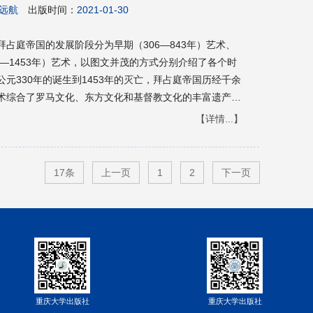
远航
出版时间：
2021-01-30
占庭帝国的发展阶段分为早期（306—843年）艺术、
04—1453年）艺术，以图文并茂的方式分别介绍了各个时
元330年的诞生到1453年的灭亡，拜占庭帝国历经千余
术综合了罗马文化、东方文化和基督教文化的丰富遗产，
统，其影响远远超出了拜占庭帝国的辽阔疆域。今天，意
【详情...】
传统的遗迹，散发着拜占庭艺术所有的神秘并闪闪发光的
堂、绘画、珐琅、陶瓷和马赛克镶嵌画，都让拜占庭艺术
。本书作为一本普及读物，可以使读者快速掌握和了解拜
17条
上一页
1
2
下一页
占庭艺术风格的读者。
重庆大学出版社
重庆大学出版社