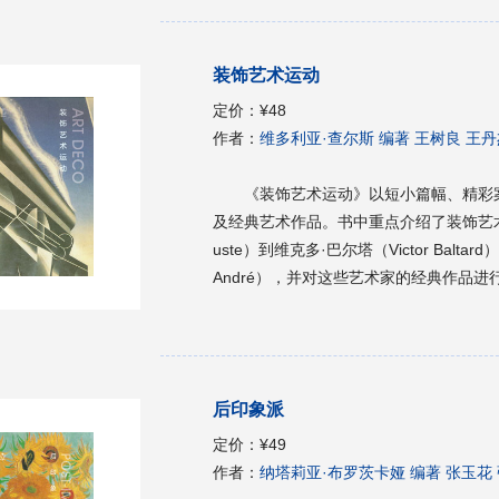
浅出的文字叙述和丰富的实例展示，全面
示了这一艺术风格如何跨越地域界限，深
装饰艺术运动
及读物，可以使读者快速掌握和了解哥特
<br>
定价：
¥48
作者：
维多利亚·查尔斯 编著 王树良 王丹
《装饰艺术运动》以短小篇幅、精彩
及经典艺术作品。书中重点介绍了装饰艺术运动
uste）到维克多·巴尔塔（Victor Baltar
André），并对这些艺术家的经典作品
为读者展示了装饰艺术运动的精髓。本书
运动的精华，本书适用于想要了解装饰艺
后印象派
定价：
¥49
作者：
纳塔莉亚·布罗茨卡娅 编著 张玉花 