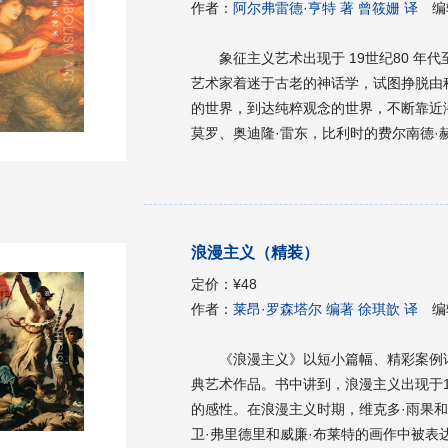
作者：
阿尔弗雷德·亨特 著 曾筱姗 译
编
象征主义艺术出现于 19世纪80 年
艺术家着迷于古老的神话学，试图挣脱由
的世界，到达纯粹观念的世界，不断靠近
莫罗、奥迪隆·雷东，比利时的费尔南德·
但丁·加布里埃尔·罗塞蒂以及德国的扬·
代表作品。本书将带你快速准确地了解象
艺术史书系”。
浪漫主义（精装）
定价：
¥48
作者：
莱昂·罗森塔尔 编著 徐琪歆 译
编
《浪漫主义》以短小篇幅、精彩案例
典艺术作品。书中讲到，浪漫主义出现于
的感性。在浪漫主义时期，维克多·雨果和
卫·弗里德里和威廉·布莱特的画作中被表