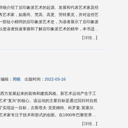
详细介绍了后印象派艺术的起源、发展和代表艺术家及经
表艺术家，如塞尚、梵高、高更、劳特累克，并对这些艺
一部短小精悍的后印象派艺术史，为读者展示了后印象派
以使读者快速掌握和了解后印象派艺术的精华，本书适用
【详情...】
编辑：
周晓
出版时间：
2022-03-16
代在西方发展起来的装饰和建筑风格。新艺术运动产生于工
艺术“复兴”的核心。该运动的主要目标是通过回归对自然
了实现这一目标，古斯塔夫·克里姆特、科罗曼·莫塞尔、
等艺术家专注于技术和形式的创新。在1900年巴黎世界博
趋势不断发展，并由此激发了许多艺术家的创作灵感。装
【详情...】