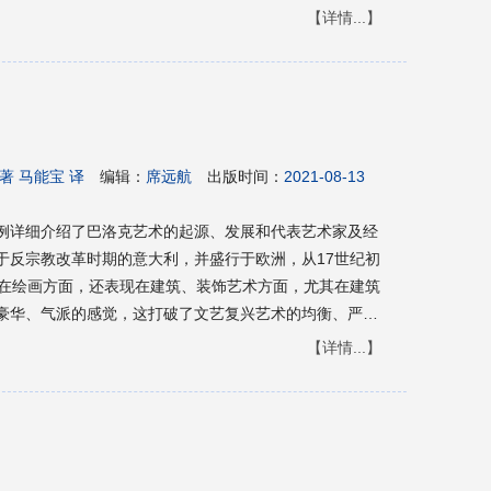
的动态和表情。本书以简洁明了的形式介绍了浪漫主义艺
【详情...】
主要艺术家和艺术作品，是迅速了解浪漫主义艺术风格流
可以使读者快速掌握和了解浪漫主义艺术的精华，本书适
著 马能宝 译
编辑：
席远航
出版时间：
2021-08-13
例详细介绍了巴洛克艺术的起源、发展和代表艺术家及经
于反宗教改革时期的意大利，并盛行于欧洲，从17世纪初
现在绘画方面，还表现在建筑、装饰艺术方面，尤其在建筑
豪华、气派的感觉，这打破了文艺复兴艺术的均衡、严肃
那样以正方形、圆形和十字形为基本形，而多以椭圆形、
【详情...】
克艺术以意大利著名建筑家、雕刻家贝尼尼和佛兰德斯画
作品涵盖了绘画、雕塑和建筑艺术，本书是对巴洛克艺术
以使读者快速掌握和了解巴洛克艺术的精华，本书适用于