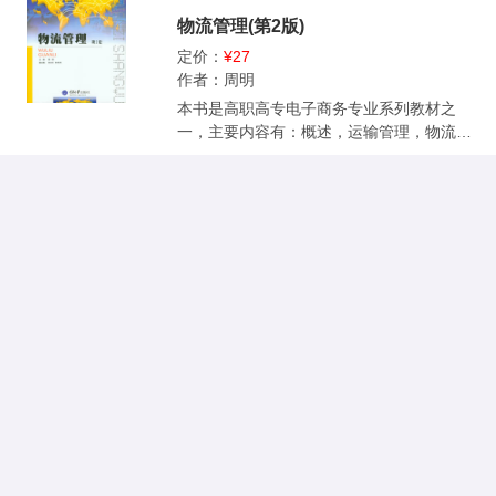
件应用实训；第4部分为网络综合实例实训。
物流管理(第2版)
本书旨在通过完成各个实验单元，巩固理论
知识，培养实验者的动手能力。实验单元以
定价：
¥27
实例为主线，以实训步骤表述为方法，步骤
作者：周明
清楚，逻辑严谨，可操作性强。 本书是电子
本书是高职高专电子商务专业系列教材之
商务专业和相关专业学生的实训教材，同时
一，主要内容有：概述，运输管理，物流配
也可作为计算机爱好者的实验参考书。
送管理，仓储管理，库存管理，流通加工、
包装与装御搬运，企业生产物流管理，购销
物流管理，第三方物流，供应链物流管理，
现代物流信息技术，国际物流管理等。本书
章前用案例引入，每章后附有案例分析与策
划应用内容，力求培养学生分析问题和解决
问题的思路和方法。 本书适合作在校学生教
材，也可以作为从事电子商务工作人员的参
考书。