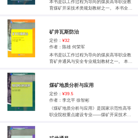
本书是以工作过程为导向的煤炭高等职业教
育煤矿开采技术类规划教材之一。 本书全面
系统地阐述了煤矿开采的基本理论和方法，
概括了煤矿开采技术的最新理论和先进技
术。本书的编写特点为反映煤矿开采新理
矿井瓦斯防治
论、新技术和新方法，理论与生产实际密切
结合，突出实践教学。内容包括井田划分与
定价：
¥32
矿井服务年限计算；井田开拓基本问题分
作者：陈雄 何荣军
析；开采顺序、采掘关系与采掘接续计划编
本书是以工作过程为导向的煤炭高等职业教
制；采煤方法的分类及选择依据；采区生产
育矿井通风与安全专业规划教材之一。 本书
系统布置；爆破采煤工艺与选择；普通机械
全面系统地阐述了矿井通风与安全专业的基
化采煤工艺与选择；综合机械化采煤工艺与
本理论和方法，概括了矿井通风与安全专业
选择；综合机械化放顶煤采煤工艺与选择；
技术的最新理论和先进技术。反映矿井通风
煤矿地质分析与应用
倾斜长壁采煤工艺与选择；急倾斜煤层采煤
与安全专业新理论、新技术和新方法，理论
工艺及其选择；特殊条件下的煤层采煤工
与生产实际密切结合，突出案例分析和实践
定价：
¥39.5
艺；采区生产技术管理及应用；采区专业技
教学，为本书的编写特点。全书内容包括矿
作者：李北平 徐智彬
术文件的编制；采区开采设计；采区轨道线
井瓦斯测定、瓦斯爆炸及其与防治措施、瓦
《煤矿地质分析与应用》是国家示范性高等
路设计等16个学习情境。 本书是煤炭高等职
斯抽采、煤与瓦斯突出防治4个学习情境和附
职业院校重点建设专业——煤矿开采技术专
业技术院校、高等专科院校煤矿开采技术专
件。 本书是煤炭高等职业技术院校、高等专
业核心课程教材。本书系统地介绍了地质作
业、矿井通风与安全专业及其他相关专业的
科院校矿井通风与安全专业及其他相关专业
用的基本知识、成煤作用、含煤岩系、矿山
通用教材，也可作为中等专业学校、成人教
的通用教材，也可作为中等专业学校、成人
水文地质知识；重点介绍了煤矿地质资料的
育学院、技师学院和煤炭企业经营管理人员