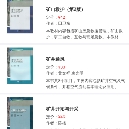
全生产和稳定生产的重要意义。尤其在国内
矿山救护（第2版）
矿井逐步进入深部开采,瓦斯、地压危害进一
步凸显的情况下,加快巷道施工速度、提高巷
定价：
¥42
道掘进工效成为矿井生产技术管理的中心任
作者：田卫东
务。为了满足培养学生现场综合应用能力的
本教材内容包括矿山应急救援管理，矿山救
要求,本书既介绍了毫秒爆破、光面爆破原理
护，矿工自救、互救与现场急救。本教材以
和锚杆支护、喷射混凝土支护机理等理论知
适应高职教育课程改革的需要，打破传统学
识,也收集了一些矿井不同类型的巷道施工实
科课程模式，基于工作过程系统化建设，实
例。 本书内容分为两个主要部分,第一部分是
现知识学习、能力培养的一体化进程。 本书
矿井通风
巷道施工的基础知识,介绍了岩石的性质、围
为高职安全管理技术专业教材，也可作为煤
岩分级与分类,国内目前先进的巷道施工工艺
矿相关专业师生的参考书。
定价：
¥30
技术,掘进局部通风管理和综合防尘管理的相
作者：黄文祥 袁光明
关规定,以及掘进施工组织管理、技术管理、
本书共8个项目，主要内容包括矿井空气及气
安全与质量管理的基本要求;第二部分是巷道
候条件、井巷空气流动基本理论及应用、矿
施工基础知识的应用,针对不同的施工对象,分
井通风阻力及测定、矿井通风动力、矿井通
别介绍了岩石平巷、煤与半煤岩巷、上山与
风网络中风量分配与调节、矿井通风系统、
下山(斜井)、立井、硐室与交岔点、煤仓以及
掘进通风、矿井通风设计等。本书可作为煤
巷道修复的施工特点、施工工艺和安全技术
矿井开拓与开采
矿开采技术专业及专业群教材，也可作为相
措施。 本书可作为高职院校煤矿开采技术等
关专业科研人员的参考用书。
定价：
¥46
煤炭类专业的教材,也可作为从事采煤工作相
作者：陈雄
关人员的培训和参考书。