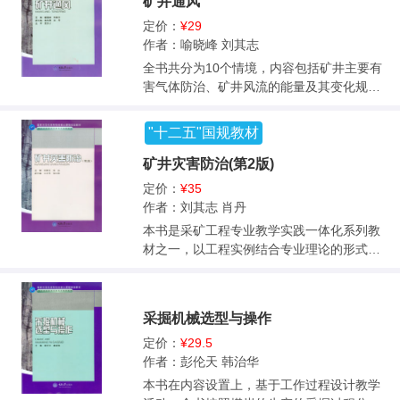
矿井通风
教育学院、技工学校和煤炭企业经营管理人
分析与应用和影响煤矿安全高效生产的各种
的培训教材，同时可供煤炭企业工程技术人
员的培训教材，同时可供煤炭企业工程技术
地质因素以及分析、解决矿山常见地质问题
定价：
¥29
员学习参考。
人员学习参考。
的基本方法；简要介绍了煤炭储量的相关知
作者：喻晓峰 刘其志
识、矿井储量管理的基本内容和煤矿生产活
全书共分为10个情境，内容包括矿井主要有
动造成的环境地质问题及环境保护方法。 本
害气体防治、矿井风流的能量及其变化规
书是煤炭高等职业院校煤矿开采技术、矿井
律、矿井通风阻力、矿井通风动力、掘进工
通风与安全、地下隧道工程专业的通用教
作面通风、采煤工作面通风、矿井通风系
"十二五"国规教材
材，也可作为中等专业学校、成人教育学院
统、矿井风量调节、矿井通风设计等。 本书
和技工学校采矿工程类各相关专业的教材，
是高等职业院校、高等专科学校煤矿开采技
矿井灾害防治(第2版)
同时可供有关煤炭企业管理人员和专业技术
术，通风与安全专业的教材，可作为成人高
定价：
¥35
人员学习参考。
校、中等职业学校相关专业和煤矿干部培训
作者：刘其志 肖丹
的教材或教学参考书，也可供从事煤矿科
本书是采矿工程专业教学实践一体化系列教
研、设计、管理及工程等技术人员参考。
材之一，以工程实例结合专业理论的形式阐
述了煤矿灾害的主要类型及其防治技术措
施。全书共分为5个学习情境，内容包括瓦斯
防治，矿井粉尘防治，矿井火灾防治，矿井
采掘机械选型与操作
水灾防治，矿山救护等。本书可作为煤炭高
等职业院校、高等专科学校采矿工程专业及
定价：
¥29.5
其相关专业的教材，也可作为成人高校、中
作者：彭伦天 韩治华
等职业学校相关专业和煤矿安全技术培训的
本书在内容设置上，基于工作过程设计教学
教材或教学参考书，同时也可供从事煤矿工