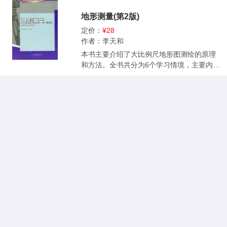
调查与估价及房产调查的基本理论和方法；
地形测量(第2版)
学习情境3地籍测量部分，阐述了地籍控制测
量、界址测量、地籍图的测绘、房产测绘、
定价：
¥28
土地面积统计的理论和方法；学习情境4地籍
作者：李天和
变更调查与测量部分，阐述了地籍变更调查
本书主要介绍了大比例尺地形图测绘的原理
与测量的内容和方法，重点介绍了“3S”集成
和方法。全书共分为6个学习情境，主要内容
技术在土地利用变更调查中的应用、遥感土
包括测量学的基本知识、图根高程测量、测
地利用动态监测，日常地籍测量与建设项目
量误差的基本知识、图根坐标测量、大比例
用地勘测定界；学习情境5数字地籍成图软件
尺地形图的测绘、地形图应用等。 本书是高
的应用部分，以南方CASS软件为例，介绍了
职高专院校工程测量技术专业的专业必修课
地籍图的绘制、宗地图的编制等内容；学习
教材，同时也适合用做测绘类其他专业的教
情境6地籍调查与测量项目实训；附录部分有
学用书，亦可供中专有关专业和相关技术人
3个内容，一为中华人民共和国土地管理法，
员参考。
二为土地登记代理人职业资格暂行规定，三
为地籍调查技术设计书编写示范。 本书可作
为高等职业院校工程测量技术专业的教材，
也可作为地籍测绘与土地管理信息技术、地
理信息系统与地图制图技术、摄影测量与遥
感技术、国土资源调查及其他成人高校相应
专业的教材，也可作为业内相关人士的专业
参考书。