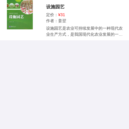
生产为主线，较系统地介绍了果树栽培的基
设施园艺
本理论、基本知识、基本技术和最新成果。
与此同时，对我国栽培面积较多的柑橘、
定价：
¥31
梨、桃、葡萄、苹果作了较为详细地介绍。
作者：姜翌
全书充分体现出以能力为本，强化认知、实
设施园艺是农业可持续发展中的一种现代农
践、创业能力。教材内容既先进又实用，在
业生产方式，是我国现代化农业发展的一个
突出现代实用技术的同时，又保留了传统技
方向，是涉及园艺设施、蔬菜、花卉、果树
术的精华，使教学内容更加适应我国农业转
等多学科交叉的边缘学科。本教材以培养从
型升级的需要，是一本非常理想的园林园艺
事设施园艺生产，适应设施园艺职业岗位要
类中职教材，还可供广大农业科技工作者参
求的中等技能型人才为目标，以设施园艺基
考。
础知识和实践操作技能为重点，兼顾了我国
南方和北方设施园艺的特点。全书内容包
括：设施园艺的概念、学会电热温床建造技
术、学会地膜覆盖技术、掌握塑料拱棚的结
构性能及应用、掌握荫棚和防雨棚的搭建及
其应用等14个任务。 本书适合中等职业学校
园林园艺专业学生使用，也可作为在职人员
的培训教材。