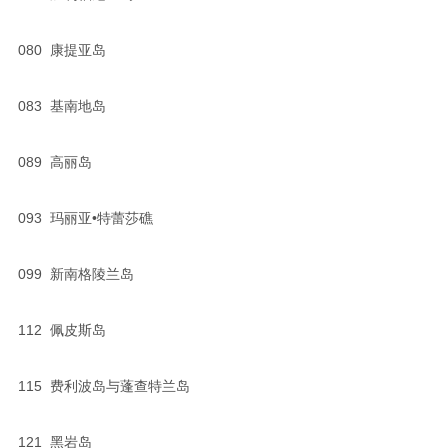
080 康提亚岛
083 基南地岛
089 高丽岛
093 玛丽亚•特蕾莎礁
099 新南格陵兰岛
112 佩皮斯岛
115 费利波岛与蓬查特兰岛
121 黑岩岛