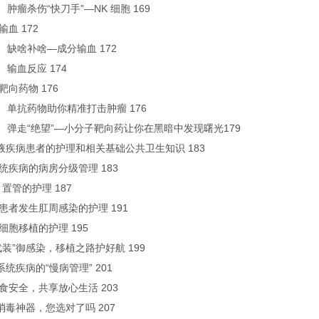
肿瘤杀伤“快刀手”—NK 细胞 169
输血 172
 缺啥补啥—成分输血 172
 输血反应 174
—靶向药物 176
 单抗药物助你精准打击肿瘤 176
 弹走“绝望”—小分子靶向药让你在黑暗中发现曙光179
 血液疾病患者的护理和相关基础公共卫生知识 183
系统疾病的病房分级管理 183
C 置管的护理 187
病患者发生肛周感染的护理 191
干细胞移植的护理 195
副武装”御感染，移植之路护好航 199
系统疾病的“慢病管理” 201
摄食安全，共享放心生活 203
红消毒神器，您选对了吗 207