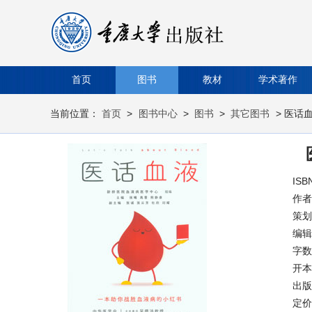
首页
图书
教材
学术著作
当前位置：
首页
>
图书中心
>
图书
>
其它图书
> 医话
ISB
作者
策划
编
字数
开本
出版时
定价