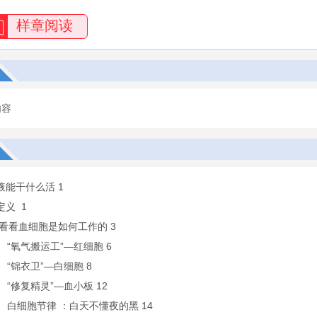
样章阅读
内容
血液能干什么活 1
定义 1
起来看看血细胞是如何工作的 3
 “氧气搬运工”—红细胞 6
 “锦衣卫”—白细胞 8
 “修复精灵”—血小板 12
 白细胞节律 ：白天不懂夜的黑 14