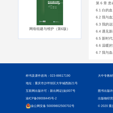
第 6 章 
6.1 白的
6.2 我
6.3 我的
网络组建与维护（第6版）
6.4 遇
6.5 新时
6.6 温暖的
6.7 我与
样书及课件咨询：023-88617190
大中专教材咨
地址：重庆市沙坪坝区大学城西路21号
互联网出版许可：新出网证(渝)007号
图书出版许
渝ICP备09008445号-2
出版物经营
渝公网安备 50009802500702号
© 2020