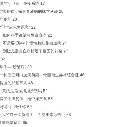
身体的守卫者—免疫系统 17
 从症状开始，探寻血液病的蛛丝马迹 20
科的职能 20
忘怀的“蓝色生死恋” 22
 如何科学诊治急性白血病 22
 不需要“药神”的慢性粒细胞白血病 24
 别让儿童白血病枯萎了祖国的花朵 27
 32
年杀手—“螃蟹病” 39
说有一种癌症叫白血病前期—骨髓增生异常综合征 46
性贫血的那些事儿 48
捏青”真的是鬼怪掐捏所致吗 52
国人得了个洋贫血—地中海贫血 55
“隐形杀手”栓住你 59
为什么我的血一冷就凝固—冷凝集素综合征 63
原红细胞增多症 65