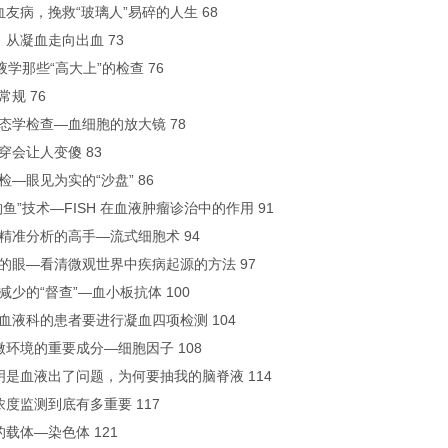
爱血友病，挽救“玻璃人”易碎的人生 68
C ：从凝血走向出血 73
血液学那些“高大上”的检查 76
常规 76
胞形态学检查—血细胞的放大镜 78
骨穿会让人变傻 83
活检—眼见为实的“沙盘” 86
“钓鱼”技术—FISH 在血液肿瘤诊治中的作用 91
液病精准分析的高手—流式细胞术 94
是我的眼—看清微观世界中疾病起源的方法 97
板减少的“督查”—血小板抗体 100
什么血液科的患者要进行凝血四项检测 104
血微环境的重要成分—细胞因子 108
我明明是血液出了问题，为何要抽我的脑脊液 114
物浓度监测到底有多重要 117
命的载体—染色体 121