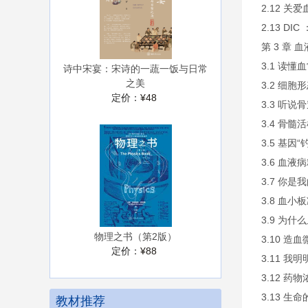
2.12 关
2.13 DI
第 3 章 
3.1 读懂血
诗中宋宴：宋诗的一蔬一饭与日常
之美
3.2 细
定价：
¥48
3.3 听说
3.4 骨髓
3.5 基因
3.6 血
3.7 你
3.8 血小
3.9 为
物理之书（第2版）
3.10 造
定价：
¥88
3.11 
3.12 药
3.13 生
教材推荐