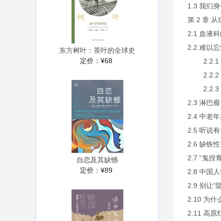
1.3 我们
第 2 章
2.1 血液
2.2 难以
东方树叶：茶叶的全球史
定价：
¥68
2.2.1
2.2.2
2.2.3
2.3 淋巴瘤
2.4 中老
2.5 听
2.6 缺铁
2.7 “鬼
自恋及其缺憾
定价：
¥89
2.8 中
2.9 别让
2.10 
2.11 高