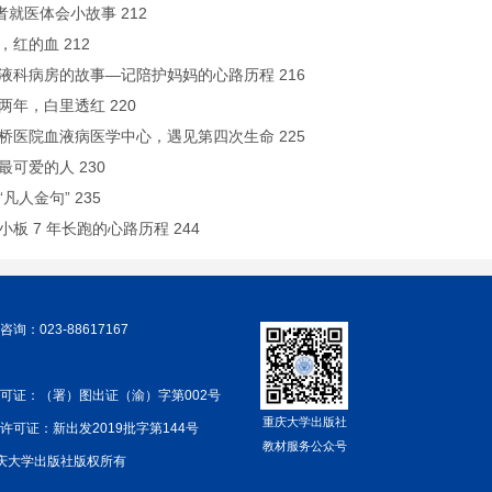
患者就医体会小故事 212
血，红的血 212
与血液科病房的故事—记陪护妈妈的心路历程 216
这两年，白里透红 220
见新桥医院血液病医学中心，遇见第四次生命 225
代最可爱的人 230
“凡人金句” 235
血小板 7 年长跑的心路历程 244
询：023-88617167
可证：（署）图出证（渝）字第002号
重庆大学出版社
许可证：新出发2019批字第144号
教材服务公众号
 重庆大学出版社版权所有