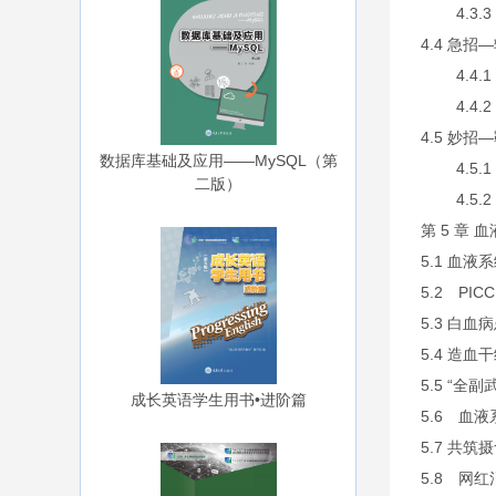
4.3.3 
4.4 急招—
4.4.1
4.4.2
4.5 妙招
数据库基础及应用——MySQL（第
4.5.1
二版）
4.5.2
第 5 章
5.1 血液
5.2 PIC
5.3 白血
5.4 造血
5.5 “全
成长英语学生用书•进阶篇
5.6 血液
5.7 共筑
5.8 网