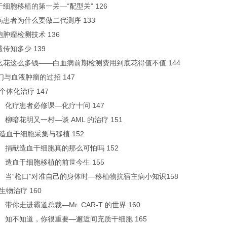
血干细胞移植的第一关—“配型关” 126
液病患者为什么要做二代测序 133
细胞肿瘤检测技术 136
观遗传知多少 139
为什么花这么多钱——白血病前期检测费用到底花得值不值 144
我们与血液肿瘤的过招 147
—个体化治疗 147
 化疗患者必修课—化疗十问 147
 柳暗花明又一村—谈 AML 的治疗 151
—造血干细胞采集与移植 152
 捐献造血干细胞真的那么可怕吗 152
 造血干细胞移植的前世今生 155
 当“枪口”对准自己的身体时—移植物抗宿主病小知识158
—生物治疗 160
带你走进霸道总裁—Mr. CAR-T 的世界 160
 知不知道，你很重要—邂逅间充质干细胞 165