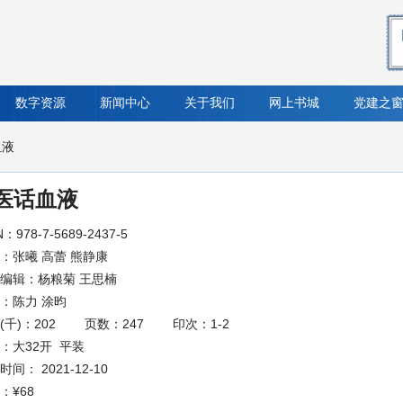
数字资源
新闻中心
关于我们
网上书城
党建之
血液
医话血液
N：978-7-5689-2437-5
：张曦 高蕾 熊静康
编辑：杨粮菊 王思楠
辑：陈力 涂昀
(千)：202
页数：247
印次：1-2
：大32开 平装
间： 2021-12-10
：
¥68