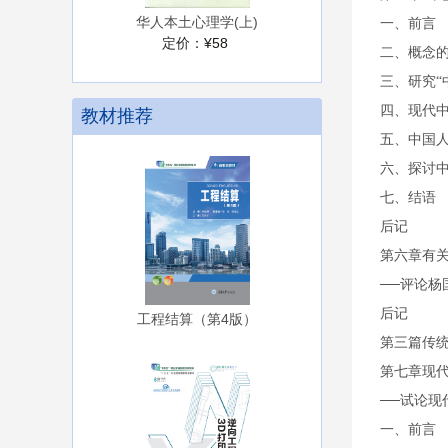
华人本土心理学(上)
一、前言
定价：
¥58
二、概念
三、研究“
四、现代
教材推荐
五、中国
六、探讨
七、结语
后记
第六章有关
──评论
后记
工程结算（第4版）
第三篇传
第七章现
──试论现
一、前言