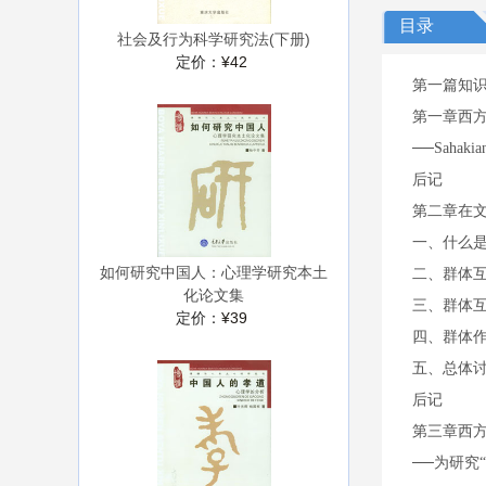
目录
社会及行为科学研究法(下册)
定价：
¥42
第一篇知
第一章西
──Sah
后记
第二章在
一、什么
如何研究中国人：心理学研究本土
二、群体
化论文集
三、群体
定价：
¥39
四、群体
五、总体
后记
第三章西
──为研究