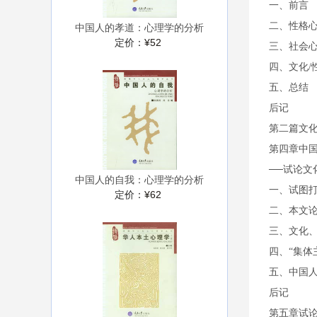
一、前言
二、性格
中国人的孝道：心理学的分析
定价：
¥52
三、社会
四、文化/
五、总结
后记
第二篇文
第四章中国
──试论文
中国人的自我：心理学的分析
一、试图
定价：
¥62
二、本文
三、文化
四、“集体
五、中国
后记
第五章试