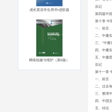
后记
成长英语学生用书•进阶篇
第四篇中
第十章 中
一、前言
二、中庸
三、“中庸
四、中庸
五、中庸
网络组建与维护（第6版）
后记
第十一章 
一、前言
二、过去
三、整理
四、中国
五、结论