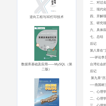
二、对过
三、现代
四、开解
逆向工程与3D打印技术
五、研究
六、具体
七、总结
后记
第八章在“
──评论
数据库基础及应用——MySQL（第
台湾社会
二版）
后记
第九章“历
──燕国
一、心理
二、心理
三、心理