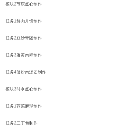
模块2节庆点心制作
任务1鲜肉月饼制作
任务2豆沙青团制作
任务3蛋黄肉粽制作
任务4蟹粉肉汤团制作
模块3时令点心制作
任务1荠菜麻球制作
任务2三丁包制作