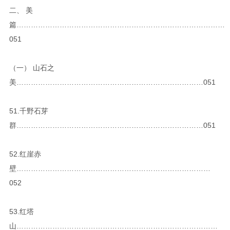
二、 美
篇……………………………………………………………………………
051
（一） 山石之
美……………………………………………………………………051
51.千野石芽
群……………………………………………………………………051
52.红崖赤
壁………………………………………………………………………
052
53.红塔
山…………………………………………………………………………