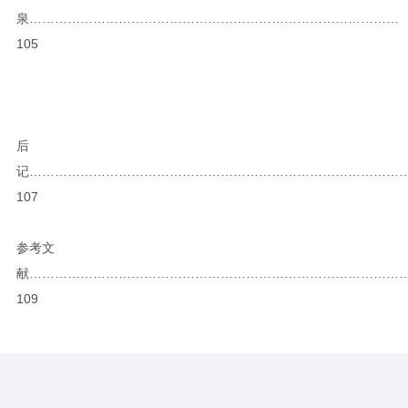
泉……………………………………………………………………………
105
后
记……………………………………………………………………………
107
参考文
献……………………………………………………………………………
109