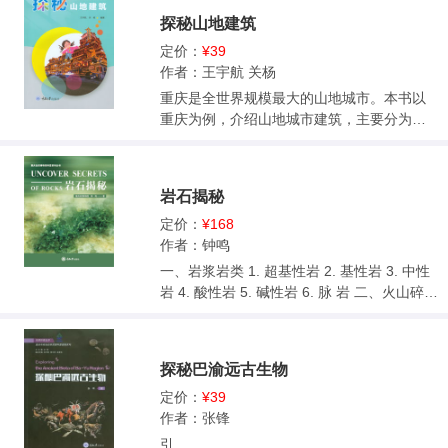
的诗意解读重庆山水画卷的前世今生：从山
探秘山地建筑
城数十亿年的地质演化故事到3000年的人类
文明历史，从构架城市筋骨的六大山系到组
定价：
¥39
成城市血液的长江水系以及山水融合产生的
作者：王宇航 关杨
自然景观，无不展示着这座中国超大城市跨
重庆是全世界规模最大的山地城市。本书以
越洪荒和穿越历史的诞生历程。通过百余幅
重庆为例，介绍山地城市建筑，主要分为魔
实景图片和绘图，读者可直观感受重庆作为
幻山城、山地建筑与地质灾害、山地建筑与
天然“地质博物馆”的深层底蕴，开启一场跨越
地震灾害、山地建筑与风灾害、山城建筑案
时空的探索之旅。
例、未来建筑特征六部分。本书用大量插图
岩石揭秘
结合文字解说，并列举多个科普实验案例，
向公众尤其是青少年讲解山地建筑基本知
定价：
¥168
识、弘扬工程科学精神、传播工程科学思
作者：钟鸣
想，引导读者身临其境地感受山城建筑的魅
一、岩浆岩类 1. 超基性岩 2. 基性岩 3. 中性
力，激发青少年对土木工程及建筑专业的兴
岩 4. 酸性岩 5. 碱性岩 6. 脉 岩 二、火山碎屑
趣和积极投身祖国与家乡建设的意愿。
岩 1. 火山凝灰岩 2. 火山角砾岩 3. 火山集块
岩 三、沉积岩类 1. 碎屑岩 2. 黏土岩 3. 化学
及生物沉积岩 四、变质岩类 1. 接触变质岩 2.
探秘巴渝远古生物
接触交代变质岩 3. 气成热液变质岩 4. 动力变
质岩 5. 区域变质岩 6. 混合变质岩 附录：科
定价：
¥39
学名词解释. 后 记 主要参考文献..
作者：张锋
引