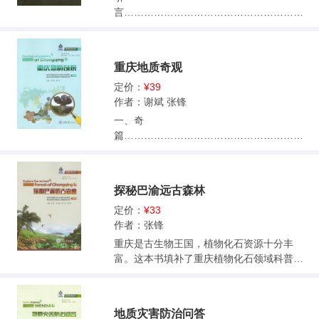
言…………………………………………………
011.寒武纪
……………………………………………………
032.奥陶纪—志留纪
重庆地质奇观
……………………………………………………
13 2.1 奥陶纪
定价：
¥39
……………………………………………………
作者：谢斌 张锋
14 2.2 志留纪
一、奇
……………………………………………………
篇…………………………………………………
193.二叠纪中期—三叠纪
001 （一） 天
……………………………………………… 29
坑…………………………………………………
3.1 二叠纪中期—晚期
001 1.汽坑
探秘巴渝远古森林
…………………………………………… 29 3.
洞…………………………………………………
2 三叠纪晚期
001 2.中石院天
定价：
¥33
……………………………………………………
坑…………………………………………………
作者：张锋
384.侏罗纪—白垩纪
002 3.后坪天坑
重庆是古生物王国，植物化石资源十分丰
……………………………………………………
群…………………………………………………
富。这本书填补了重庆植物化石领域科普读
42 4.1 侏罗纪
003 4.小寨天
物的空白，以通俗的语言、精美的图片，展
……………………………………………………
坑…………………………………………………
现了一幅幅生机勃勃的远古森林画卷：4亿多
43 4.2 白垩纪
004 5.龙
年前，巴渝大地逐渐浮出海面，海洋植物被
……………………………………………………
地质灾害防治问答
缸…………………………………………………
迫登陆，开启了生命演化新纪元；泥盆纪时