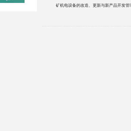
矿机电设备的改造、更新与新产品开发管
习情境中包含多个工作任务，每一工作任务设
核”。难度主要根据煤炭生产企业基层技
理实践的联系以及管理理论的实践操作性
使理论紧密联系实际，拉近理论与实践的
山机械、电气自动化技术（煤矿方向）、
和企业职工培训相关专业的教材，同时也