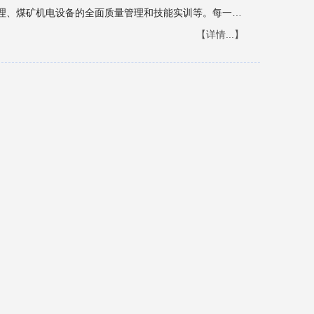
理、煤矿机电设备的全面质量管理和技能实训等。每一学
“相关知识”“任务描述”“任务分析”“任务实施”“任务考
【详情...】
术及管理人员能力需求来确定，内容突出了管理理论与管
，力求探索一种教、学、练、干于一体的新型教学模式，
距离。 本书适合于煤炭高等职业技术学院矿山机电、矿
采矿工程技术等专业的教材，亦可作为中等职业技术学校
可供煤炭企业相关技术人员参考。