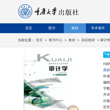
首页
图书
教材
学术著作
当前位置：
首页
>
图书中心
>
教材
>
高职教材
> 审计
"
ISB
高职
作者
编辑
字数
开本
出版时
定价