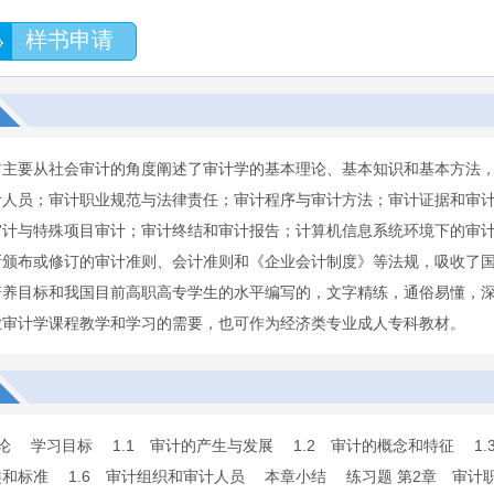
样书申请
材主要从社会审计的角度阐述了审计学的基本理论、基本知识和基本方法
计人员；审计职业规范与法律责任；审计程序与审计方法；审计证据和审
审计与特殊项目审计；审计终结和审计报告；计算机信息系统环境下的审
新颁布或修订的审计准则、会计准则和《企业会计制度》等法规，吸收了
培养目标和我国目前高职高专学生的水平编写的，文字精练，通俗易懂，
业审计学课程教学和学习的需要，也可作为经济类专业成人专科教材。
论 学习目标 1.1 审计的产生与发展 1.2 审计的概念和特征 1.
类和标准 1.6 审计组织和审计人员 本章小结 练习题 第2章 审