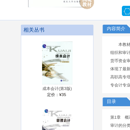
内容简介
相关丛书
本教
组织和审
货币资金
体现了最
高职高专
专会计专
成本会计(第3版)
定价：
¥35
目录
第1章 概
审计的分