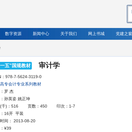
数字资源
新闻中心
关于我们
网上书城
党建之
学
审计学
十一五"国规教材
N：978-7-5624-3119-0
高专会计专业系列教材
：罗 杰
：孙英姿 姚正坤
(千)：516
页数：450
印次：1-7
：16开 平装
间： 2013-08-20
：
¥39