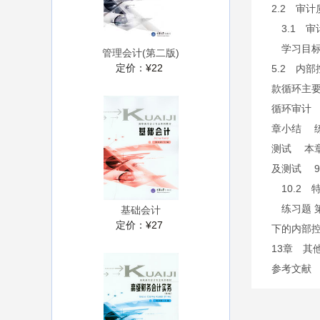
2.2 审
3.1 审
学习目标 
管理会计(第二版)
定价：
¥22
5.2 内
款循环主要
循环审计 
章小结 练
测试 本章
及测试 9
10.2 
练习题 第
基础会计
定价：
¥27
下的内部控
13章 其
参考文献