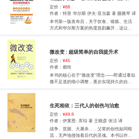
法，并分别从饮食调整、压力管理、运动及
服用补充剂（如草药、维生素）、身心调节
定价：
¥88
等7个方面来阐释。书中还包含具体的练习、
作者：特里·华尔斯 伊夫·亚当森 著 颜雅琴 译
饮食计划和自我评估工具，可以直观有效地
本书第一版发布后，关于饮食、锻炼、生活
帮助患者个性化地选择自己的辅助治疗方
方式和华尔斯方案的热度急剧飙升，这让很
案。
多用药物治疗疾病的方案都黯然失色。很多
患者知道了食物和生活方式会影响健康水
平，除了最新的疾病治疗药物，患者还想要
微改变 : 超级简单的自我提升术
其他选择。民众的需求让医生、科学家、媒
体和研究资助者都开始关注相关问题。很多
定价：
¥45
医生也将工作重点转移到在临床专业领域内
作者：都玲
使用治疗性饮食和生活方式上。这一版本有
本书的核心在于“微改变”理念——即通过看似
许多新的信息，包括新的科学发展、对旧概
微不足道的细小调整，逐步实现持久的自我
念的进一步理解、对更多新研究的介绍，以
提升。在剖析人们行为改变过程中常见的七
及你可以添加到饮食方案中的更多内容。此
大思维陷阱之后，书中系统阐释了何为微改
外，书中还包括一些新的食谱、新的推荐，
变，以及如何将积极行为转化为自动化的习
生死相依：三代人的创伤与治愈
以及作者对健康领域全新的、重要信息的评
惯，从而轻松、可持续地达成改变目标。为
估。作者还扩展了许多讨论内容，将华尔斯
帮助读者更好地掌握这一简单易行的方法，
定价：
¥49.8
方案应用于多发性硬化症以外的其他慢性病
书中还结合学习、运动、社交和网络使用四
作者：伊莱恩· 库珀 著 王晓彦 张洁 译
患者，因为作者发现很多人会用华尔斯方案
大场景，呈现了多个真实案例，展示微改变
战争、贫困、大屠杀……父辈的创伤如同暗
来解决各种各样的健康问题，而且卓有成
技术在实际生活中的灵活运用。不论你的目
流，无声地侵蚀着后代的灵魂。本书以作者
效。