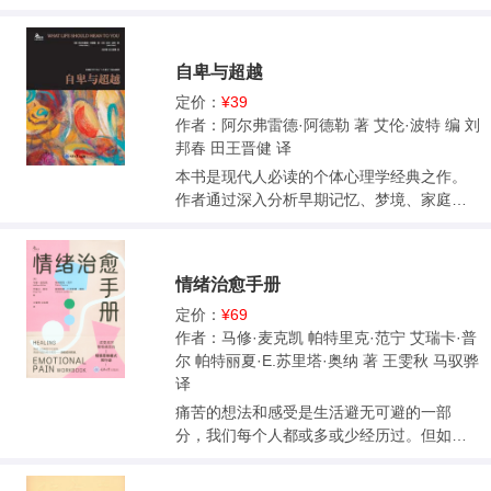
标是减肥塑形、坚持运动、改善人际关系，
家族三代故事为脉络，融合45年临床治疗案
还是提升学业表现，本书都能为你提供具
例，深入剖析创伤如何隐秘传承，又如何通
体、可操作的行动方案与实践指引。
过团体的力量被温柔化解。书中真实记录治
自卑与超越
疗团体的挣扎与突破，展现从绝望到重生的
动人历程。
定价：
¥39
作者：阿尔弗雷德·阿德勒 著 艾伦·波特 编 刘
邦春 田王晋健 译
本书是现代人必读的个体心理学经典之作。
作者通过深入分析早期记忆、梦境、家庭教
育和学校教育，探讨了青春期心理、优越情
结与自卑情结对个人发展的影响。书中指
出，培养社会兴趣、提升合作精神和明确人
情绪治愈手册
生目标是克服自卑感、实现自我成长和自我
超越的有效途径。此外，作者还通过工作、
定价：
¥69
友谊、爱情和婚姻等重要人生议题的讨论，
作者：马修·麦克凯 帕特里克·范宁 艾瑞卡·普
阐明了人生道路的方向和人生意义的真谛。
尔 帕特丽夏·E.苏里塔·奥纳 著 王雯秋 马驭骅
译
痛苦的想法和感受是生活避无可避的一部
分，我们每个人都或多或少经历过。但如果
你的情绪过于强烈，以至于影响到了你的人
际关系，让你难以感到幸福和快乐，或者阻