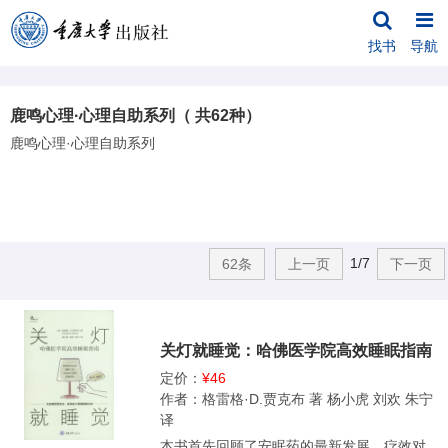
找书
导航
鹿鸣心理·心理自助系列（ 共62种）
鹿鸣心理·心理自助系列
1/7
62条
上一页
下一页
关灯就睡觉：哈佛医学院高效睡眠指南
定价：
¥46
作者：格雷格·D.贾克布 著 杨小虎 刘欢 朱宁
译
本书首先回顾了安眠药的最新发展、疗效对