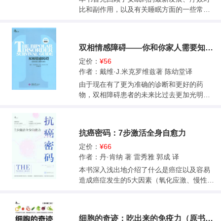
比和副作用，以及有关睡眠方面的一些常见
误区，让读者了解失眠的本质以及失眠患者
许多得不偿失的做法。在此基础上，作者分
享了自己在哈佛医学院的行为医学失眠治疗
双相情感障碍——你和你家人需要知道的
项目，用以指导大家循序渐进地克服失眠。
该项目是美国非药物治疗失眠的首创，基于
定价：
¥56
作者在哈佛医学院20余年的研究和临床实
作者：戴维·J.米克罗维兹著 陈幼堂译
践，形成了围绕认知行为疗法展开的六星期
由于现在有了更为准确的诊断和更好的药
失眠计划，通过认知重构、放松疗法等技巧
物，双相障碍患者的未来比过去更加光明。
教大家学会更积极地识别自己的消极思想，
但是，如果你或你所挚爱的人正在与这种疾
树立正确的睡眠观念，从而改善睡眠和健
病所带来的躁狂心境和极度低落的心境抗
康。书中丰富的案例和互动练习，让你清楚
争，那么你们尚需跨越家庭、工作和日常生
抗癌密码：7步激活全身自愈力
地知道为了战胜失眠，你需要做什么以及应
活中的许多障碍。 ●你如何能够区分双相障碍
该如何去做。 本书将帮助你： 明白对睡眠的
的心境波动的预警征兆与心境正常的变化? ●
定价：
¥66
焦虑和不良睡眠习惯是如何让你睡不着的？
现在能够采用什么药物来进行治疗?它们有什
作者：丹·肯纳 著 雷秀雅 郭成 译
了解常用安眠药的副作用以及如何有效地停
么样的副作用? ●当你发现自己的心境攀升至
本书深入浅出地介绍了什么是癌症以及容易
止或减少安眠药的服用； 改变有关睡眠的消
躁狂阶段或滑落至抑郁阶段时，你应该采取
造成癌症发生的5大因素（氧化应激、慢性炎
极想法，并建立促进睡眠的行为和生活方
哪些措施? ●你如何能够向家人和朋友寻求你
症、血管生成、免疫功能缺陷、糖化），提
式； 掌握放松方法和减压技巧，收获健康和
所需要的帮助和支持? ●你如何能够将自己的
出结合传统医学（如化疗、放疗）与自然疗
幸福。
病情告知同事而不会危及你的职业生涯?
法（如营养、草药、身心练习）的整合疗
细胞的奇迹：吃出来的免疫力（原书第二版）