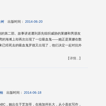
佳树
出版时间：
2014-06-20
系列的第二部。故事讲述遭到原先组织威胁的莱娜和男朋友
湾的海滩上却再次出现了一位吸血鬼——她正是莱娜在数
来已经死去的吸血鬼罗德又出现了，他们决定一起对抗外
【详情...】
楠
出版时间：
2014-06-18
ABC，她出生于芝加哥，在南加州长大，从小喜欢写作，