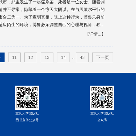
城市，那里发生了一起谋杀案，死者是一位女士。随着调
情并不寻常，隐藏着一个惊天大阴谋。在与贝歇尔平行的
市合二为一。为了查明真相，阻止这种行为，博鲁只身前
适应陌生的环境，博鲁必须调整自己的心理与视角，独自
【详情...】
..
0
11
12
13
14
43
下一页
重庆大学出版社
重庆大学出版社
图书宣传公众号
公众号