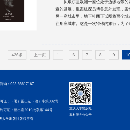
贝歇尔是欧洲一座位处于边缘地带的
查的进展，重案组探员博鲁意外发现，案
另一座城市里，地下社团正试图将两个城
往那座城市。这是一次特殊的旅行，为了
对抗两座城之间的神秘势力。
..
426条
上一页
1
6
7
8
9
1
询：023-88617167
可证：（署）图出证（渝）字第002号
重庆大学出版社
许可证：新出发2019批字第144号
教材服务公众号
 重庆大学出版社版权所有