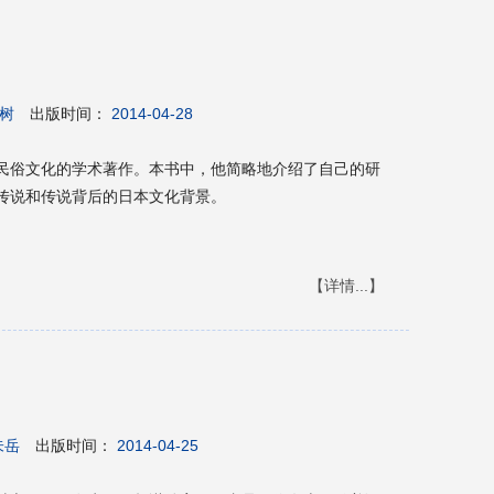
人警察，以及有旧账未解决的迪查斯特?宗迪。当GATS
都在这样一个有着黑暗过去的国家被卷入到了一系列的谋
树
出版时间：
2014-04-28
民俗文化的学术著作。本书中，他简略地介绍了自己的研
传说和传说背后的日本文化背景。
【详情...】
朱岳
出版时间：
2014-04-25