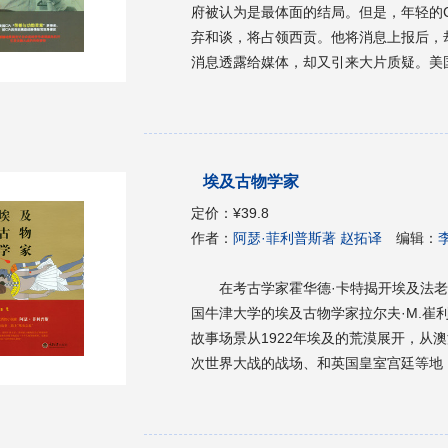
府被认为是最体面的结局。但是，年轻的
弃和谈，将占领西贡。他将消息上报后，
消息透露给媒体，却又引来大片质疑。美
内狼狈撤离西贡，并将大量与美军并肩战
本书为美国历史上最为黑暗的谍报活动留
埃及古物学家
定价：
¥39.8
作者：
阿瑟·菲利普斯著 赵拓译
编辑：
在考古学家霍华德·卡特揭开埃及法
国牛津大学的埃及古物学家拉尔夫·M.
故事场景从1922年埃及的荒漠展开，从
次世界大战的战场、和英国皇室宫廷等地
联的案件，最后竟交汇出爆炸性的惊人结