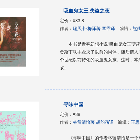
吸血鬼女王.失盗之夜
定价：
¥33.8
作者：
瑞贝卡·梅泽著 童霏译
编辑：
熊
本书是青春幻想小说“吸血鬼女王”
贾斯丁联手毁灭了以前的同伴，随后情人
个世纪以前转化的吸血鬼女孩。这时，本
敌。
寻味中国
定价：
¥38
作者：
林留清怡著 胡韵涵译
编辑：
王思
《寻味中国》的作者林留清怡是一个