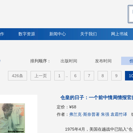
作
数字资源
新闻中心
关于我们
网上书城
学
排列顺序：
出版时间
发布时间
..
426条
上一页
1
6
7
8
9
1
仓皇的日子：一个前中情局情报官
定价：
¥68
作者：
弗兰克·斯奈普著 朱强 袁霜竹译
1975年4月，美国在越战中已陷入