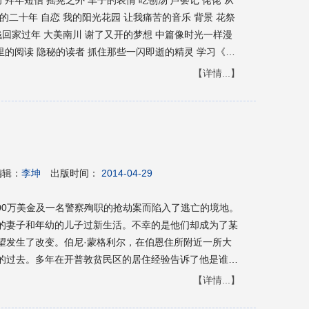
—《边走边想》序 对一本书的支离破碎的阅读 半夜三
【详情...】
编辑：
李坤
出版时间：
2014-04-29
00万美金及一名警察殉职的抢劫案而陷入了逃亡的境地。
的妻子和年幼的儿子过新生活。不幸的是他们却成为了某
望发生了改变。伯尼·蒙格利尔，在伯恩住所附近一所大
的过去。多年在开普敦贫民区的居住经验告诉了他是谁闯
致了这场袭击。他也知道保全性命的唯一机会就是宣称自
【详情...】
们一家陷入了猫捉老鼠的游戏中。追逐他们的是一个名叫