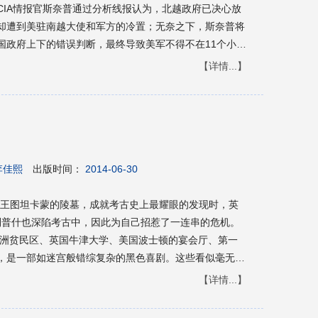
CIA情报官斯奈普通过分析线报认为，北越政府已决心放
却遭到美驻南越大使和军方的冷置；无奈之下，斯奈普将
国政府上下的错误判断，最终导致美军不得不在11个小时
斗过的南越盟友的命运交给了战争的残酷逻辑去决断……
【详情...】
下了一份引人瞩目而又难以违抗的圣约。
李佳熙
出版时间：
2014-06-30
老王图坦卡蒙的陵墓，成就考古史上最耀眼的发现时，英
崔利普什也深陷考古中，因此为自己招惹了一连串的危机。
澳洲贫民区、英国牛津大学、美国波士顿的宴会厅、第一
，是一部如迷宫般错综复杂的黑色喜剧。这些看似毫无关
局。
【详情...】