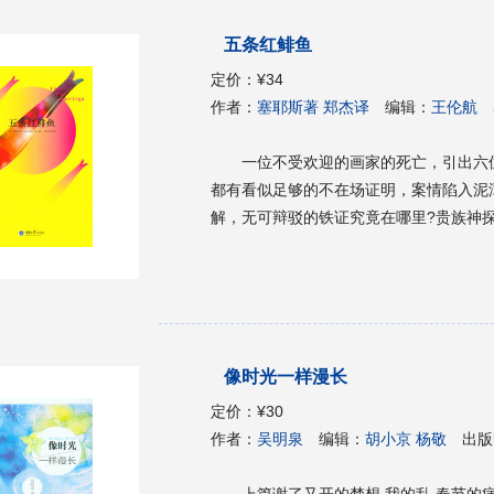
五条红鲱鱼
定价：
¥34
作者：
塞耶斯著 郑杰译
编辑：
王伦航
一位不受欢迎的画家的死亡，引出六
都有看似足够的不在场证明，案情陷入泥
解，无可辩驳的铁证究竟在哪里?贵族神
像时光一样漫长
定价：
¥30
作者：
吴明泉
编辑：
胡小京 杨敬
出版
上篇谢了又开的梦想 我的乱 春节的病 拜年短信 摇晃之外 车子的表情 吃刨汤 芦荟记 佬佬 从