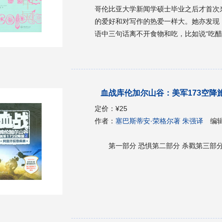
哥伦比亚大学新闻学硕士毕业之后才首次
的爱好和对写作的热爱一样大。她亦发现
语中三句话离不开食物和吃，比如说“吃醋
望通过美食走近中国文化，寻找自己的根。
饪学校开始，到山西面摊和饺子馆做学徒
子，到狗肉、牛鞭，又或顶级餐厅的饕餮
碰到形形色色的中国老百姓，并耳闻目睹
血战库伦加尔山谷：美军173空降
国社会几十年来的巨大变迁。 作者以跨
来令人垂涎，文字中流露出浓浓的人情味
定价：
¥25
的餐桌看尽中国社会的风貌百态和时代变
作者：
塞巴斯蒂安·荣格尔著 朱强译
编
美食佳肴的美味，更是人生的滋味，引人
报》、《风味》杂志、《美食与美酒》杂
第一部分 恐惧第二部分 杀戳第三部分
张的形容词，也没有褒贬分明的形容词或
普通老百姓的勤劳、善良、朴实、智慧和