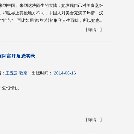
来到中国。来到这块陌生的大陆，她发现自己对美食烹饪
，和世界上其他地方不同，中国人对美食充满了热情，汉
”“吃苦”，再比如用“酸甜苦辣”形容人生百味，所以她也希
 冒险之旅从北京的一所“既没有暖气，也没有量杯”的烹
【详情...】
工，再到上海外滩顶级餐厅的大厨。从普通的面条、饺
盛宴。在厨房里，在餐桌上，她遍尝独特的中国美食，也
了这些人物普通或又不平凡的经历、故事；从中折射出中
旅阿富汗反恐实录
文化观察的方式，幽默生动地写下她的经历。她的文字读
，酸甜苦辣咸，所有的滋味都在书中一一呈现，从中国人
迁，以及美食如何慰藉人们的心灵。这个“味”，不仅仅是
辑：
王五云 敬京
出版时间：
2014-06-16
思考，令人回味。 身为《纽约时报》、《华尔街日
志等等的资深撰稿人，作者非常擅长讲故事，书中没有夸
 爱恨情仇
描写，而是以一个一个生动的故事，不动声色地写出中国
中国人的生活哲学。
【详情...】