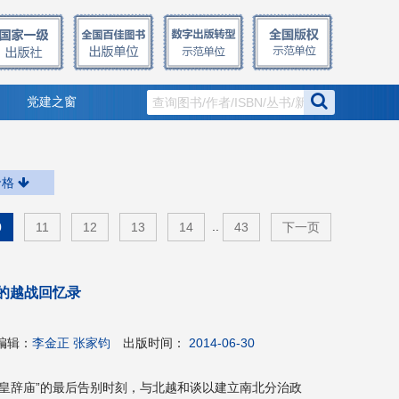
党建之窗
价格
..
0
11
12
13
14
43
下一页
的越战回忆录
编辑：
李金正 张家钧
出版时间：
2014-06-30
“仓皇辞庙”的最后告别时刻，与北越和谈以建立南北分治政