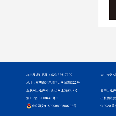
样书及课件咨询：023-88617190
大中专教材咨
地址：重庆市沙坪坝区大学城西路21号
互联网出版许可：新出网证(渝)007号
图书出版许
渝ICP备09008445号-2
出版物经营
渝公网安备 50009802500702号
© 2020