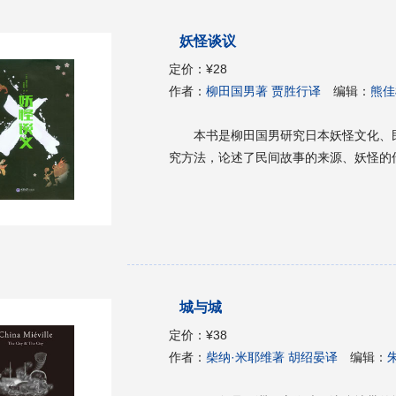
鲁迪?伯纳德，腐败的杀人不眨眼的南非白
BY发觉到这笔丢失的巨款时，这四个人
妖怪谈议
杀和复仇中。
定价：
¥28
作者：
柳田国男著 贾胜行译
编辑：
熊佳
本书是柳田国男研究日本妖怪文化、
究方法，论述了民间故事的来源、妖怪的
城与城
定价：
¥38
作者：
柴纳·米耶维著 胡绍晏译
编辑：