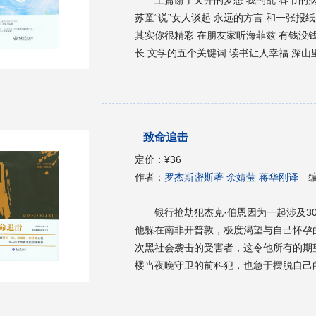
苏童“说”女人谈起 永远的方言 和一张报纸的二十年 自恋 我的阳光花园 让我痛苦的音乐 背景 花祭
其实你很精彩 在朋友家听海菲兹 有钱没钱回家过年 大美南川 谢了又开的梦想 中篇像时光一样漫
长 文学的五个关键词 读书让人幸福 深山里的阅读 隐秘的读者 抓住那些一闪即逝的精灵 学习《论
语》的另一种方法 生活在感恩中的徐恭位—
更读《论语》 《被音乐照亮》自序 和一位尘封已久的作家相逢 《谁是杀人犯》：另类的侦探小说
《月色繁星》：爱情的迷人和恐怖 《小说课堂》：一位作家带我们在文学的 殿堂穿行 《追忆逝水
年华》：像时光一样漫长 解读《霸王别姬》 我如何能打动你的心 梦想有多远 《石头记》不是《红
致命追击
楼梦》 遥远的诱惑 诗意地抒写情欲 看董桥怎样教我们作文 “逼”出来的简洁 读就是不读 书法让我
看到了人生的美好 公安文学应突破公安视角 沈从文让我发现了自己的故乡 下篇让我在雪地里撒点
定价：
¥36
野 在QQ的第一次发言 别捆绑莫言 随笔一束 透过“最美背影”想雷锋 创造的文化 阿蓬江 谁是最讨
作者：
罗杰斯密斯著 余婧莹 蒋华刚译
厌的人 被音乐照亮 没有故事的女警官 一夜昙花 让我在雪地里撒点野 春天三题 农家乐 塘湾 我在
青岛 居住在城市的乡下 小南海的背影 我的遥远的俄罗斯 阳光花园的阳光 万州的吻 广场上的鸽子
银行抢劫犯杰克·伯恩因为一起涉及3
感觉下雪 街景 初进茶馆 那不绝于耳的叫卖声 隔层泥土是天堂 与神灵一起过年 老家 完美主义者
他躲在南非开普敦，极度渴望与自己怀孕
皇城密码 为自己说几句话（代后记）
次黑社会袭击的受害者，这令他所有的期
楼当夜晚守卫的前科犯，也急于摆脱自己
入了伯恩的房子，以及伯恩怎样的过去导
己什么也没看见。伯恩当晚的行为使得他