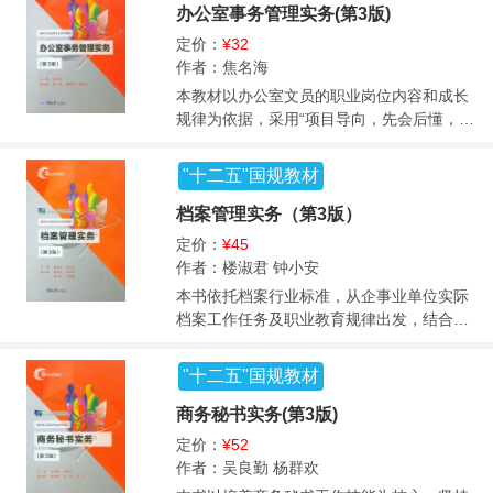
办公室事务管理实务(第3版)
定价：
¥32
作者：焦名海
本教材以办公室文员的职业岗位内容和成长
规律为依据，采用“项目导向，先会后懂，理
实一体、逐级递进”的教学理念重组教材结
构，将职业素质、职业能力和职业技能培养
"十二五"国规教材
作为目标，通过项目引导，以工作任务为核
心，借助真实的办公室工作案例为载体，同
档案管理实务（第3版）
时通过教、学、做一体化训练秘书职业技
定价：
¥45
能，使教材具有较强的可操作性。 本书共4编
作者：楼淑君 钟小安
13个项目：第一编为入职办公室，包括认识
本书依托档案行业标准，从企事业单位实际
办公室事务、熟悉办公的环境两个项目；第
档案工作任务及职业教育规律出发，结合职
二编为办公室前台工作，包括办公室邮件处
业教育的最新理念，按项目化形式组织教材
理、前台接待两个项目；第三编为办公室日
内容，重点突出实务操作技能。全书共设计
常工作，这是本书的重点，包括办理办公室
"十二五"国规教材
了十一个教学项目：档案与档案工作、文书
文件、安排日常会议、办公室印信管理、办
档案管理、科技档案管理、人事档案管理、
商务秘书实务(第3版)
公室后勤管理、上司出差服务、办公室值班
会计档案管理、特殊载体档案管理、档案保
与考勤工作、办公室信息资源管理七个项
定价：
¥52
管工作、档案检索与统计工作、档案利用服
目；第四编为办公室专项工作，包括活动的
作者：吴良勤 杨群欢
务与编研工作、综合档案室建设与管理、档
组织与安排、办理证照批文两个项目。每个