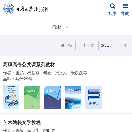
找书
导航
教材
8/91
908条
上一页
下一页
高职高专公共课系列教材
作者：唐鹏 杨薪蓉 何敏 张文凤 朱媛媛等
品种：共计29种
艺术院校文学教程
作者：唐毅 母润生 郭昕等