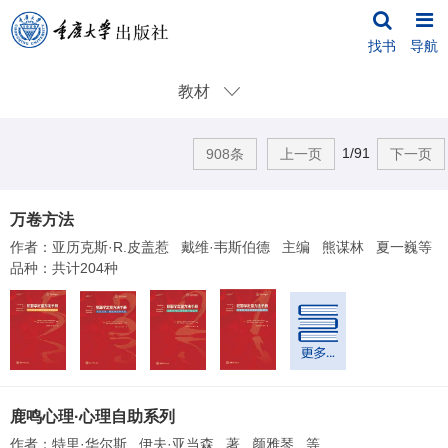
找书
导航
教材
1/91
908条
上一页
下一页
万卷方法
作者：亚历克斯·R.皮盖惹 戴维·韦斯伯德 主编 熊谋林 夏一巍等
品种：共计204种
鹿鸣心理·心理自助系列
作者：特里·华尔斯 伊夫·亚当森 著 颜雅琴 等