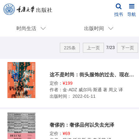
找书
导航
时尚生活
出版时间
7/23
225条
上一页
下一页
这不是时尚：街头服饰的过去、现在和未来
定价：
¥199
作者：
金·ADZ 威尔玛·斯通 著 周义 译
出版时间：
2022-01-11
奢侈的：奢侈品何以失去光泽
定价：
¥69