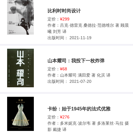
比利时时尚设计
定价：
¥299
作者：
吕克·德雷克 桑德拉·范德维尔 著 顾晨
曦 刘芳 译
出版时间：
2021-11-19
山本耀司：我投下一枚炸弹
定价：
¥68
作者：
山本耀司 满田爱 著 化滨 译
出版时间：
2021-07-20
卡纷：始于1945年的法式优雅
定价：
¥276
作者：
多米妮克·波尔韦 著 多洛莱丝·马拉 摄
影 戴捷 译