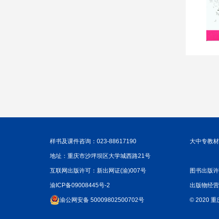
样书及课件咨询：023-88617190
大中专教材咨
地址：重庆市沙坪坝区大学城西路21号
互联网出版许可：新出网证(渝)007号
图书出版许
渝ICP备09008445号-2
出版物经营
渝公网安备 50009802500702号
© 2020