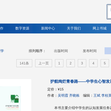
作
数字资源
新闻中心
关于我们
网上书城
理学
排列顺序：
出版时间
发布时间
141条
上一页
1
2
3
4
5
护航绚烂青春路——中学生心智发
定价：
¥15
作者：
吴明霞 齐晓栋
编辑：
王斌 李桂
本书主要介绍中学生的认知发展任务