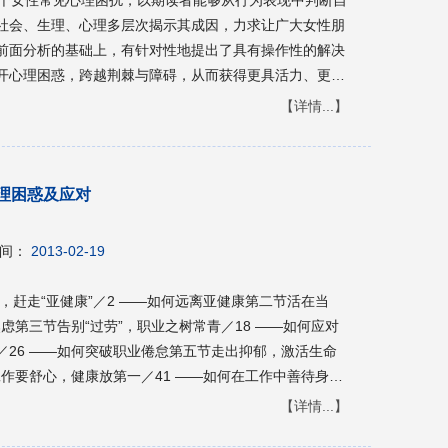
社会、生理、心理多层次揭示其成因，力求让广大女性朋
前面分析的基础上，有针对性地提出了具有操作性的解决
开心理困惑，跨越荆棘与障碍，从而获得更具活力、更高
的结尾处我们精选了一些富有启示性的名言佳句，以期升
【详情...】
理困惑及应对
间：
2013-02-19
，赶走“亚健康”／2 ——如何远离亚健康第二节活在当
虑第三节告别“过劳”，职业之树常青／18 ——如何应对
26 ——如何突破职业倦怠第五节走出抑郁，激活生命
工作要舒心，健康放第一／41 ——如何在工作中善待身体
，不怕入错行／51 ——如何择业第二节做好广告设计，
【详情...】
节做个“面霸”，驰骋职场／66 ——如何求职面试第三篇