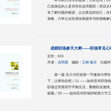
己或身边的人是否存在这些困扰；然后从
友了解问题的根源，认识真实的自己；在
策略，力争让女性朋友根据本书的策略解
品质和更令人满意的生活。最后，在每章
华我们的主题，启迪我们的心灵。
成就职场参天大树——职场常见心
定价：
¥15
作者：
吴明霞
编辑：
王斌 敬京
出版时
第一篇 压力与症状第一节修身与养性
下，让律动自然／11 ——如何应对职场焦
职场过劳第四节平衡生活，重燃职业激情／
能量／33 ——如何应对职场抑郁第六节
第二篇 择业与求职期第一节人一职若匹配
成功推销自己／58 ——如何设计简历第三