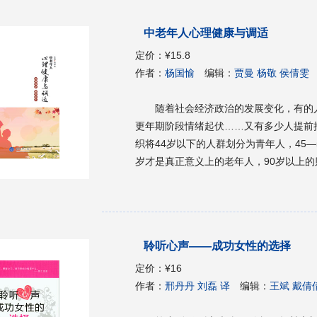
转换与适应期第一节挥去学生情结，端正职
个真“人才”／83 ——如何提高职商第三
中老年人心理健康与调适
融入团队，幸福工作／97 ——如何与同
属第四篇 探索与定位期第一节拒为“青鸟”
定价：
¥15.8
危为机／123 ——如何面对裁员危机第三
作者：
杨国愉
编辑：
贾曼 杨敬 侯倩雯
四节告别拖延，立刻行动／138 ——如何
说“不”第六节浇灭妒火，凉爽心灵／156
随着社会经济政治的发展变化，有的
建自我品牌，提升职业亮点／166 ——
更年期阶段情绪起伏……又有多少人提前
3 ——如何应对不能升职的困惑第三节拨“
织将44岁以下的人群划分为青年人，45—
心理压力第四节化冲突为平衡，变双输为双
岁才是真正意义上的老年人，90岁以上的
成熟期第一节调动生命能量，激发工作活力
的心理健康，旨在为他们提供相应的心理
航，柳暗花明／205 ——如何进行中年职
意阅读此书来获得完美与平和的人们的生
场黄金期过后的压力第四节觅源头活水，度更
绍心理健康的基本常识，重点整理了中老
与退出期第一节与时俱进，老当益壮／228
生理、婚恋、工作、家庭、人际，共5个
聆听心声——成功女性的选择
往来成古今／235 ——如何降低“退居二
形式提供解决对策和调适方法；第三章结
应对“恐退综合征”第四节防“糖衣炮弹”，留
要的调适作用，包括冠心病、高血压、肿
定价：
¥16
作者：
邢丹丹 刘磊 译
编辑：
王斌 戴倩