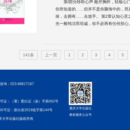
第Ⅰ部分聆听心声 敞开胸怀，轻敲心
你所知道的……但并不是你脑海中的，而
候，去拥有……去放手。 第2章认知心灵
光一般纯洁而坦诚，你不必再有任何担心。
世界……我们的世界……这个世界在你的
如同一个整体般永恒地生存下去…… 第
语，倾听那些牵引你走向内心圣境的声音
一个不一样的你。 第Ⅱ部分按你的心声去
141条
上一页
1
2
3
4
5
自己选择前进的方向。 第5章仪式与冥想
第6章敬重自己为一名强大的女性 如果
第7章过着丰富多彩的生活 生活是可笑
给予你的。 第8章表现创造性自我 我只
询：023-88617167
章接受和尊重你的身体 现在我的腹部和
的……所以，我决定只收腹，臀部就任其自
可证：（署）图出证（渝）字第002号
发现整个世界，我们也同样能在生命的点
重庆大学出版社
许可证：新出发2019批字第144号
汇。 第11章在这一刻发掘你的真实 是的
教材服务公众号
 重庆大学出版社版权所有