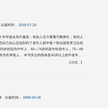
场心态／76 ——如何转换角色第二节放下敲门砖，做
节养鱼于水，种花于土／90 ——如何展现优势能力第四节
事相处第五节上下畅通，工作轻松／106 ——如何做好下
，华丽转身／115 ——如何谨慎跳槽第二节裁员恐惧，化
节远离色狼，拒绝骚扰／131 ——如何摆脱职场性骚扰第
出版时间：
2018-07-20
终结拖延第五节划清界限，巧言拒绝／148 ——如何
 ——如何应对嫉妒与被嫉妒第五篇 成长与挑战期第一节构
人年华逝去却不服老；有的人压力重重不断挣扎；有的人
如何在工作中脱颖而出第二节晋升来敲门，职位前跨步／17
把自己的心态划归到了老年人群中呢？联合国世界卫生组
夹层”迷雾，筑中流砥柱／181 ——中层管理者如何调适
59岁的划为中年人，60—74岁的是年轻老年人，75—89
赢／189 ——如何处理工作一家庭冲突第六篇 稳定与
则为长寿老人。 本书关注的群体是45岁以上的中老年人
／198 ——如何改变职场“未老先衰”状况第二节重新起
调适与疏导方法，提升中老年人的心理健康水平，提升有
【详情...】
业转型第三节百尺竿头，更进一步／212 ——如何应对职
活质量和幸福感指数。本书共分3个章节：第一章主要介
年“难关”／219 ——如何度过职场更年期第七篇 收缩
年人的心理特征；第二章依据中老年人常见心理困扰分为
 ——年长员工如何应对“out”的命运第二节人事有代谢，
方面，通过案例导入、外在表现、原因分析、专家支招等
线”的价值焦虑第三节退还角色，回归本真／243 ——如何
合中老年人关心的身体疾病详细阐释了心理因素在其中重
一世美名／250 ——如何度过“59岁危机”参考文献／258
瘤、老年痴呆等一系列病症的调适方法。
倩
出版时间：
2008-04-28