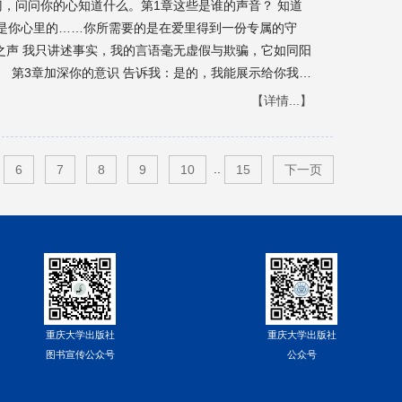
门，问问你的心知道什么。第1章这些是谁的声音？ 知道
是你心里的……你所需要的是在爱里得到一份专属的守
之声 我只讲述事实，我的言语毫无虚假与欺骗，它如同阳
 第3章加深你的意识 告诉我：是的，我能展示给你我的
内心深处……是你的渴望再一次将我们紧紧地连在一起，
【详情...】
4章邂逅超我热情赞美那些激起你在月光下翩翩起舞的话
，敞开你的心扉——那充满了无限情感的心扉，你会看到
生活 天空中没有给女人指引道路的路标，人生之旅需要你
..
6
7
8
9
10
15
下一页
——进入深度平静的练习 希望之乡总在荒野的另一边。
，此时此刻我们没有真正地展示自我，我们就失去了一切。
的。如果你不满足于任何非最好的东西，那么那就是生活将
不过是用了些许澎湃而出的精力写下了一些蓝调音乐。第9
臀部都胖了起来，而……想把它们同时往里收是办不到
然了。 第10章找寻一个精神伙伴 如果我们能在沙粒中
滴中发现灵魂本身，命运在这一点交错，心灵在这一点融
重庆大学出版社
重庆大学出版社
，我说是的，我愿意。 后记 附录A
图书宣传公众号
公众号