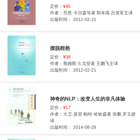
定价：
¥45
作者：
乔恩·卡尔森等著 郭本禹 吕英军主译
出版时间：
2012-02-21
摆脱桎梏
定价：
¥38
作者：
詹姆斯·S.戈登著 王鹏飞主译
出版时间：
2012-02-21
神奇的NLP：改变人生的非凡体验
定价：
¥17
作者：
大卫·莫登 帕特·哈钦森著 张鹏 罗玉婧
译
出版时间：
2014-08-28