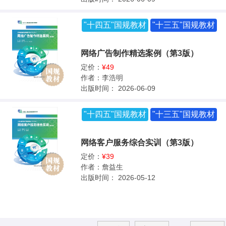
"十四五"国规教材
"十三五"国规教材
网络广告制作精选案例（第3版）
定价：
¥49
作者：
李浩明
出版时间：
2026-06-09
"十四五"国规教材
"十三五"国规教材
网络客户服务综合实训（第3版）
定价：
¥39
作者：
詹益生
出版时间：
2026-05-12