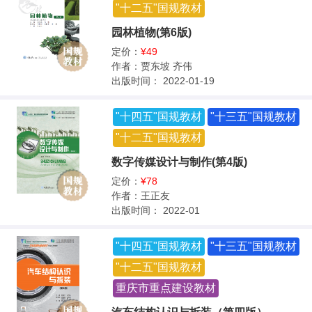
"十二五"国规教材
园林植物(第6版)
定价：
¥49
作者：
贾东坡 齐伟
出版时间：
2022-01-19
"十四五"国规教材
"十三五"国规教材
"十二五"国规教材
数字传媒设计与制作(第4版)
定价：
¥78
作者：
王正友
出版时间：
2022-01
"十四五"国规教材
"十三五"国规教材
"十二五"国规教材
重庆市重点建设教材