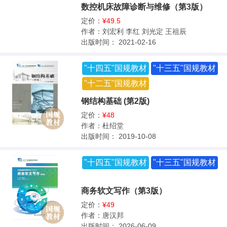
数控机床故障诊断与维修（第3版）
定价：
¥49.5
作者：
刘宏利 李红 刘光定 王祖辰
出版时间：
2021-02-16
"十四五"国规教材
"十三五"国规教材
"十二五"国规教材
钢结构基础 (第2版)
定价：
¥48
作者：
杜绍堂
出版时间：
2019-10-08
"十四五"国规教材
"十三五"国规教材
商务软文写作（第3版）
定价：
¥49
作者：
唐汉邦
出版时间：
2026-06-09