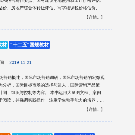
线和报告写作要点、国有建设用地使用权出让价格评估、
估价、房地产综合体转让评估、写字楼课税价格估价、商
估、真实楼盘转让价格评估实训 １０ 个学习情景。 本
【详情...】
、房地产经营与管理等专业的教材，也可供房地产估价人
价人员等参考使用。
教材
"十二五"国规教材
间：
2019-11-21
市场营销概述，国际市场营销调研，国际市场营销的宏微观
为分析，国际目标市场的选择与进人，国际营销产品策
等内容。 本书运用大量图文框、案例
于阅读，并强调实践操作，注重学生动手能力的培养，可
贸类专业的学生教材，同时也可作为国际商务从业人员、
【详情...】