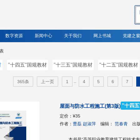
数字资源
新闻中心
关于我们
网上书城
党建之
列表
材
"十四五"国规教材
"十三五"国规教材
"十二五"国规教材
..
365条
上一页
1
4
5
6
7
"十四五
屋面与防水工程施工(第3版)
定价：
¥35
作者：
曹磊 赵淑萍
编辑：
范春青
出
本书是“高等职业教育建筑工程技术