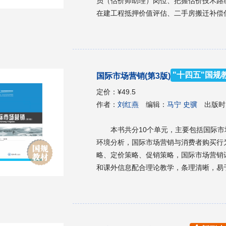
员（估价师助理）岗位、把握估价技术路
在建工程抵押价值评估、二手房搬迁补偿
铺租赁价格评估、高档住宅拍卖保留价格评
书可作为高等职业教育房地产检测与估价
员、房地产开发与管理专业人员、土地估
"十四五"国规
国际市场营销(第3版)
定价：
¥49.5
作者：
刘红燕
编辑：
马宁 史骥
出版时
本书共分10个单元，主要包括国际
环境分析，国际市场营销与消费者购买行
略、定价策略、促销策略，国际市场营销计划、组织与控制
和课外信息配合理论教学，条理清晰，易
作为高职高专国际商务专业或其他财经商
国际商务师职业资格考试的培训用书。