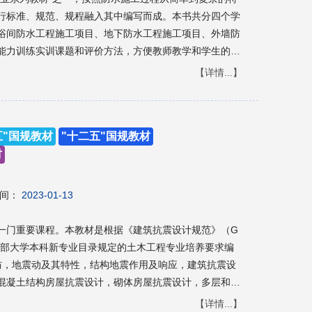
行标准、规范、规程融入其中编写而成。本书共分四个学
浴间防水工程施工项目、地下防水工程施工项目、外墙防
能力训练实训课题和评价方法，方便教师教学和学生的实
等职业教育特色。对于难以理解的内容，用图示方法予以表
【详情...】
教材或学习参考。
五"国规教材
"十二五"国规教材
材
间：
2023-01-13
一门重要课程。本教材是根据《建筑抗震设计规范》（G
国家教育部大学本科新专业目录规定的土木工程专业培养要求编
防，地震动及其特性，结构地震作用及响应，建筑抗震设
混凝土结构房屋抗震设计，砌体房屋抗震设计，多层和高
结构控制的初步知识。 本书可作为土木工程专业本科建
【详情...】