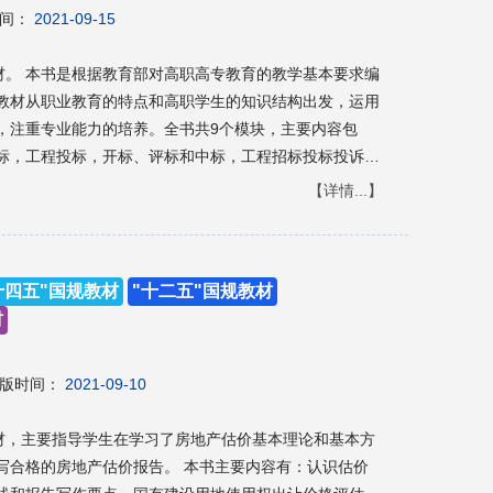
间：
2021-09-15
本要求编
教材从职业教育的特点和高职学生的知识结构出发，运用
，注重专业能力的培养。全书共9个模块，主要内容包
标，工程投标，开标、评标和中标，工程招标投标投诉与
。 本书可作为建筑经济管理、工程
【详情...】
他各土建类专业高职高专教材；也可供建筑施工企业、工
机构及相关单位的工程管理人员、技术人员参考。
十四五"国规教材
"十二五"国规教材
材
版时间：
2021-09-10
教材，主要指导学生在学习了房地产估价基本理论和基本方
写合格的房地产估价报告。 本书主要内容有：认识估价