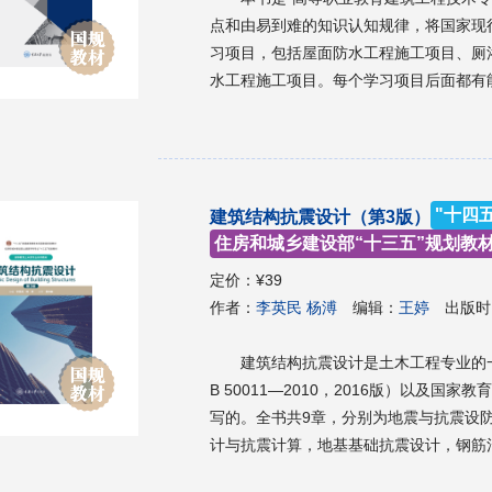
点和由易到难的知识认知规律，将国家现
习项目，包括屋面防水工程施工项目、厕
水工程施工项目。每个学习项目后面都有
训练习，突出了“做中教，做中学”的高
达，直观易懂。 本书可作为高等职业教育土建类建筑工程技术、工程造价、工程监理等专业的教
学用书，也可作为相关专业及岗位培训的
"十四
建筑结构抗震设计（第3版）
住房和城乡建设部“十三五”规划教
定价：
¥39
作者：
李英民 杨溥
编辑：
王婷
出版时
建筑结构抗震设计是土木工程专业的
B 50011—2010，2016版）以及
写的。全书共9章，分别为地震与抗震设
计与抗震计算，地基基础抗震设计，钢筋
层钢结构房屋抗震设计原则和步骤，以及