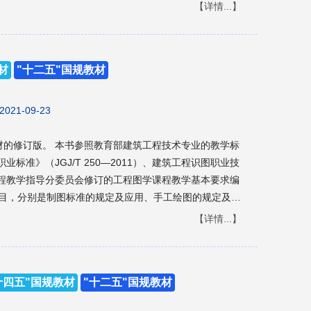
业的选修课教材，还可作为汽车后市场企业人员的工作参
【详情...】
材
"十二五"国规教材
2021-09-23
建筑工程技术专业的教学标
标准》（JGJ/T 250—2011）、建筑工程识图职业技
程教学指导分委员会修订的工程图学课程教学基本要求编
规定及应用、建筑工程结构图的规定及应用、装饰装修施
【详情...】
管理、建设工程监理、建筑装饰工程技术等专业使用，也
人员选用和参考。
十四五"国规教材
"十二五"国规教材