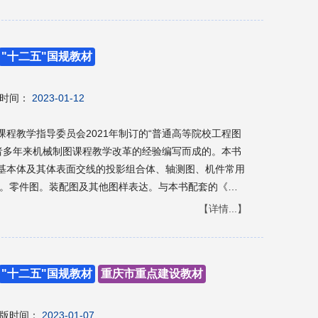
研究人员、设计和施工人员的学习参考书。
"十二五"国规教材
时间：
2023-01-12
程教学指导委员会2021年制订的“普通高等院校工程图
作者多年来机械制图课程教学改革的经验编写而成的。本书
础。基本体及其体表面交线的投影组合体、轴测图、机件常用
件。零件图。装配图及其他图样表达。与本书配套的《机
【详情...】
图课程选用,还可供工程技术人员参考。
"十二五"国规教材
重庆市重点建设教材
版时间：
2023-01-07