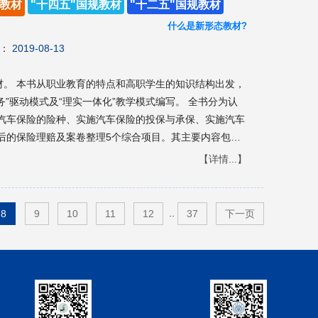
教材
"十四五"国规教材
"十二五"国规教材
什么是新形态教材?
：
2019-08-13
构出发，
动模式及“理实一体化”教学模式编写。 全书分为认
汽车保险的险种、实施汽车保险的投保与承保、实施汽车
后的保险理赔及案卷整理5个综合项目。其主要内容包
、汽车保险定损与费用评估、《中国保险行业协会机动车
【详情...】
车出险后的现场查勘工作、理赔案例以及查勘理赔等方
于汽车电子技术类专业、汽车检测与维修专业的教学用书
..
8
9
10
11
12
37
下一页
等专业技术人员的参考用书。