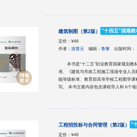
课教材，也可作为汽车制造、汽车维修专
考书。
"十四五"国规教
建筑制图（第2版）
定价：
¥48
作者：
游普元
编辑：
鲁黎
出版时间：
本书是“十二五”职业教育国家规划教材的修订版。 本书参照教育部
准、《建筑与市政工程施工现场专业人员职业
能等级标准、教育部高等学校工程图学课
写。 本书主要内容包含课程导入和 6个项目，分别是制图标准的规定及应用、手工绘图的规定及应
用、投影原理及应用、建筑工程施工图的
工图的规定及应用。 本书可供高职高专建筑工程技术、装配式建筑工程技术、智能建造技术、工
程造价、建设工程管理、建筑经济信息化
可供成人教育相关专业的学员和工程技术
"
工程招投标与合同管理（第2版）
定价：
¥48