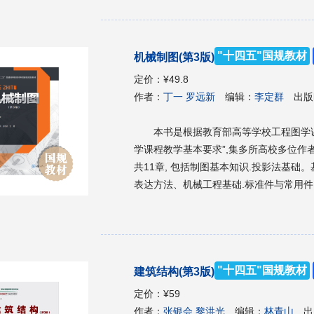
筑结构抗震设计课程的教材，也可以作为
"十四五"国规教材
机械制图(第3版)
定价：
¥49.8
作者：
丁一 罗远新
编辑：
李定群
出版
本书是根据教育部高等学校工程图学课
学课程教学基本要求”,集多所高校多位
共11章, 包括制图基本知识.投影法基
表达方法、机械工程基础.标准件与常用
械制图习题集》也同时出版。 本书可作为高等院校机械类各专业机械制图课程的教材,也可供其他
类型院校相关专业的70~110学时机械制
"十四五"国规教材
建筑结构(第3版)
定价：
¥59
作者：
张银会 黎洪光
编辑：
林青山
出