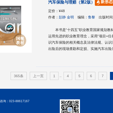
新形态
汽车保险与理赔（第2版）
定价：
¥48
作者：
彭静 金明
编辑：
鲁黎
出版时间
本书是“十四五”职业教育国家规划教材。 本书从职业教育的特点和高职学生的知识结
运用先进的职业教育理念，采用“项目+任务”驱
识汽车保险的相关概念及法律法规、认识
出险后的现场查勘和定损、实施汽车出险
括：汽车保险法律法规、汽车保险的投保
综合商业保险示范条款》,并着重分析汽
法。 本书语言通俗、内容先进、资料丰富且贴近工作实际，可作为高职高专汽车运用技术、汽车
保险、汽车营销专业的教材，同时也适用
..
365条
上一页
1
4
5
6
7
及培训教材，还可作为保险公司查勘定损
询：023-88617167