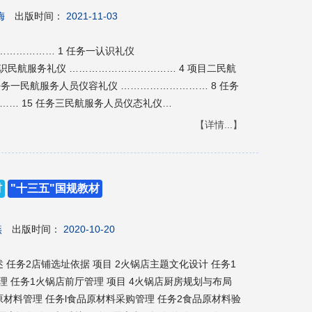
………………… 048 任务四管理店铺信
梅
出版时间：
2021-11-03
…………………… 060 项目四 优化店铺流量…
………… 064 任务一制订流量投放计
…………… 1 任务一认识礼仪
……………… 065 任务二优化商品类目与标
识民航服务礼仪 …………………………… 4 项目二民航
…………… 069 任务三优化店铺页
任务一民航服务人员仪容礼仪 ……………………… 8 任务
…………………… 074 任务四优化评
…… 15 任务三民航服务人员仪态礼仪
……………………… 085 项目五 免费推
语言礼仪 …………………………… 43 任务一民航服务语
【详情...】
……………………… 097 任务一使用淘宝营销工
务二民航服务语言礼仪技巧 ……………………… 54 项目四
……………… 098 任务二参加淘宝官方营销活
 63 任务一民航客舱服务礼仪
………… 109 项目六付费推
地面服务礼仪 …………………………… 83 项目五民航服
……………………… 119 任务一淘宝客推
材
"十三五"国规教材
任务一民航服务见面礼仪 ………………………… 101 任务
……………………… 120 任务二直通车推
 106 项目六民航服务外事礼仪 …………………………
……………………… 125 任务三超级钻展推
………………… 124
燕
出版时间：
2020-10-20
…………………… 134 项目七 客户针对性营销…
……… 146 任务一管理客
述 任务2店铺选址依据 项目 2火锅店主题文化设计 任务1
………………………… 147 任务二创建客户运营计
理 任务1火锅店前厅管理 项目 4火锅店厨房规划与布局
……………… 156 任务三推送信
原材料管理 任务l食品原材料采购管理 任务2食品原材料验
……………………… 165 项目八 淘宝直