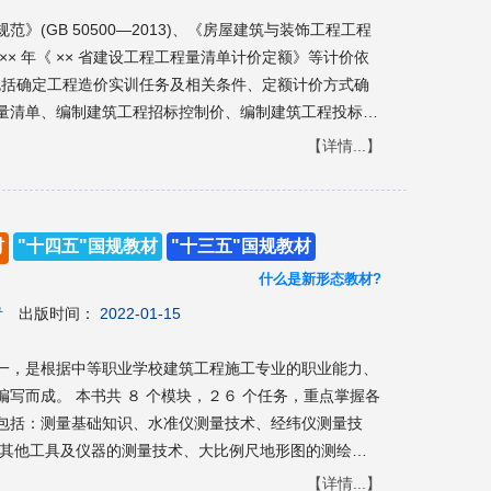
》(GB 50500—2013)、《房屋建筑与装饰工程工程
照20 ×× 年《 ×× 省建设工程工程量清单计价定额》等计价依
容包括确定工程造价实训任务及相关条件、定额计价方式确
量清单、编制建筑工程招标控制价、编制建筑工程投标报
【详情...】
造价综合实训等实践课程的实训教材,也可以作为建筑工
教材,还可作为工程造价岗位人员掌握建筑工程计量与计
材
"十四五"国规教材
"十三五"国规教材
什么是新形态教材?
青
出版时间：
2022-01-15
一，是根据中等职业学校建筑工程施工专业的职业能力、
写而成。 本书共 ８ 个模块，２６ 个任务，重点掌握各
包括：测量基础知识、水准仪测量技术、经纬仪测量技
、其他工具及仪器的测量技术、大比例尺地形图的测绘与
【详情...】