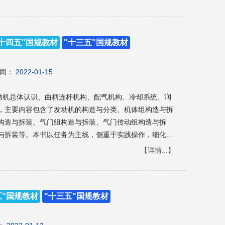
"十四五"国规教材
"十三五"国规教材
间：
2022-01-15
发动机总体认识、曲柄连杆机构、配气机构、冷却系统、润
，主要内容包含了发动机的构造与分类、机体组构造与拆
构造与拆装、气门组构造与拆装、气门传动组构造与拆
与拆装等。本书以任务为主线，侧重于实践操作，细化了
而且还配有大量的操作视频，可以通过手机扫码观看，也
【详情...】
作为中等职业学校汽车类相关
的参考书。
五"国规教材
"十三五"国规教材