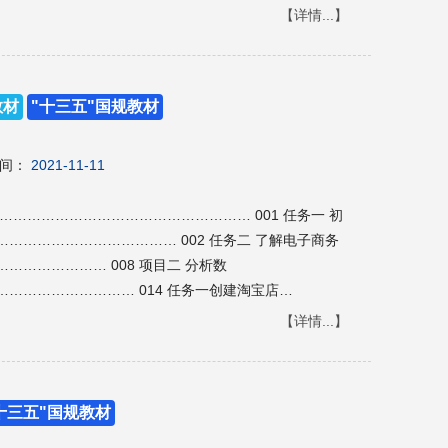
销推广、促成交易等；项目 ６—８ 分别挑选了最热门的
【详情...】
解这些产品在微店平台上的店铺装修和营销推广等技巧。
商贸类专业教学用书，也可供相关行业从业人员参考。
教材
"十三五"国规教材
间：
2021-11-11
……………………………………………… 001 任务一 初
……………………………… 002 任务二 了解电子商务
……………… 008 项目二 分析数
……………………… 014 任务一创建淘宝店
…………………… 015 任务二了解电子商务
【详情...】
………………… 020 任务三确定开店方
………………… 026 项目三 创建店
……………………… 034 任务一创建淘宝店
十三五"国规教材
…………………… 035 任务二装修店铺首
…………………… 042 任务三装修商品详情