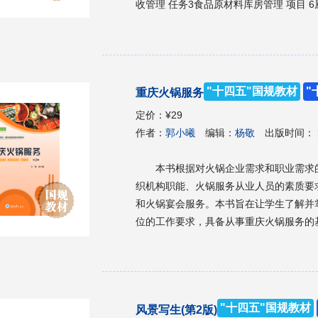
收管理 任务3食品原材料库房管理 项目 
播………………………………………………
房常用设备的维护保养 项目 7中央厨房运
播………………………………………………
8火锅店厨房安全管理 任务1炉具、液化气
动………………………………………………
火灾的预防与灭火 项目 9火锅店加盟方案 
据………………………………………………
锅成本构成与定价策略 任务1火锅成本 任
"十四五"国规教材
"
重庆火锅服务
1火锅职业资格标准(试行) 附录2火锅调
文献
定价：
¥29
作者：
郭小曦
编辑：
杨敬
出版时间：
本书根据对火锅企业需求和职业需求
织机构职能、火锅服务从业人员的素质要
和火锅宴会服务。本书旨在让学生了解并
位的工作要求，具备从事重庆火锅服务的
与管理专业、中式烹饪专业教材，也可作
"十四五"国规教材
风景写生(第2版)