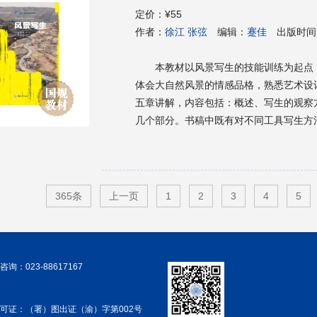
定价：
¥55
作者：
徐江 张弦
编辑：
蹇佳
出版时间
本教材以风景写生的技能训练为起点
体会大自然风景的情感品格，熟悉艺术设
五章讲解，内容包括：概述、写生的观察
几个部分。书稿中既有对不同工具写生方
以起到很好的示范作用，另外也是学生对
365条
上一页
1
2
3
4
5
询：023-88617167
可证：（署）图出证（渝）字第002号