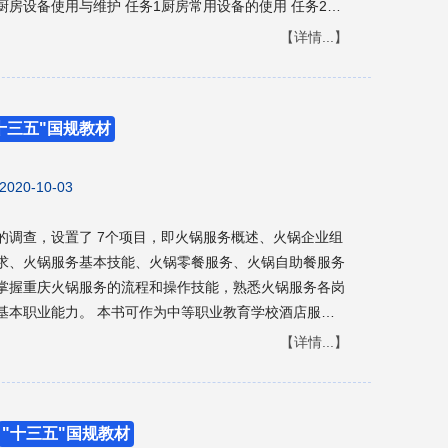
6厨房设备使用与维护 任务1厨房常用设备的使用 任务2厨
……………………… 175 任务一走进淘宝直
营管理 任务1中央厨房概述 任务2中央厨房生产管理 项目
【详情...】
…………………… 176 任务二开展直播活
安全管理 任务2员工损伤与预防 任务3 电器设备事故、
…………………… 182 任务三查看与分析直播数
任务1火锅店加盟概述 任务2火锅店加盟方案 项目 10火
…………… 187
务2火锅原料成本构成 任务3火锅菜品定价策略 附录 附录
十三五"国规教材
配师职业资格标准(试行) 附录3培训、考核及证书发放 参考
2020-10-03
的调查，设置了 7个项目，即火锅服务概述、火锅企业组
求、火锅服务基本技能、火锅零餐服务、火锅自助餐服务
掌握重庆火锅服务的流程和操作技能，熟悉火锅服务各岗
基本职业能力。 本书可作为中等职业教育学校酒店服务
为重庆火锅行业培训教材及火锅从业人员的参考用书。
【详情...】
"十三五"国规教材