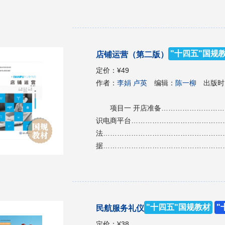
微商城的店铺搭建、装修、宝贝上架、营
服饰产品、化妆品、生鲜类产品，重点讲
本书可作为职业院校电子商务专业及其他
"十四五"国规
店铺运营（第二版）
定价：
¥49
作者：
李娟 卢英
编辑：
陈一柳
出版时
项目一 开店准备………………………
识电商平台……………………………………
法…………………………………………………
据………………………………………………
铺………………………………………………
法………………………………………………
向…………………………………………………
铺………………………………………………
"十四五"国规教材
"
民航服务礼仪
铺………………………………………………
页………………………………………………
定价：
¥38