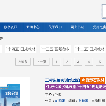
数字资源
新闻中心
关于我们
网上书城
党建之
列表
材
"十四五"国规教材
"十三五"国规教材
"十二五"国规教材
365条
上一页
1
2
3
4
5
新形态教材
工程造价实训(第2版)
住房和城乡建设部“十四五”规划教
定价：
¥45
作者：
胡晓娟
编辑：
刘颖果
出版时间